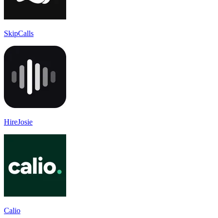
SkipCalls
HireJosie
Calio