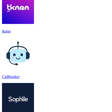
tkana
Callbooker