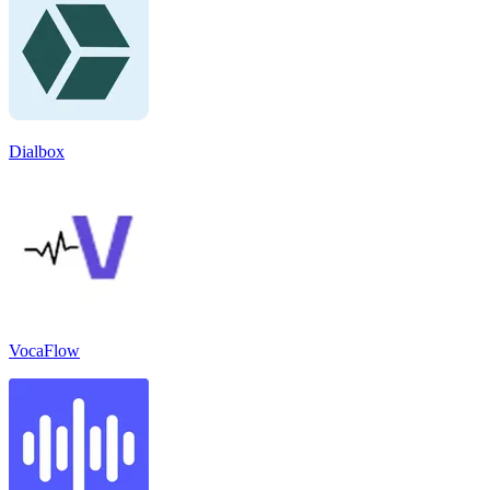
Dialbox
VocaFlow