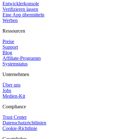
Entwicklerkonsole
Verifizieren lassen
Eine App übermitteln
Werben
Ressourcen
Preise
Support
Blog
Affiliate-Programm
Systemstatus
Unternehmen
Über uns
Jobs
Medien-Kit
Compliance
Trust Center
Datenschutzrichtlinien
Cookie-Richtlinie
Gesetzliches