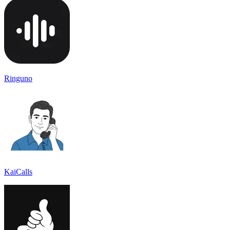
Ringuno
KaiCalls