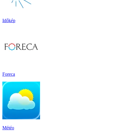
Időkép
Foreca
Météo