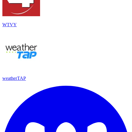
WTVY
weatherTAP