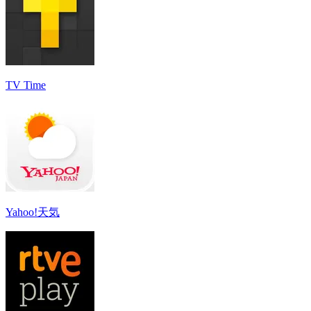
TV Time
Yahoo!天気