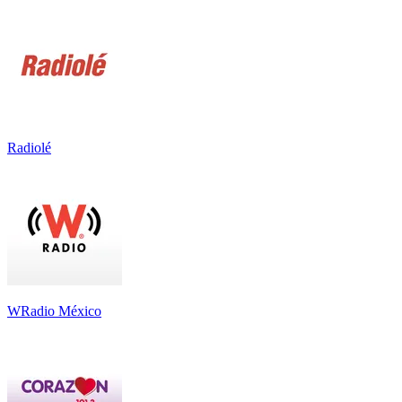
Radiolé
WRadio México