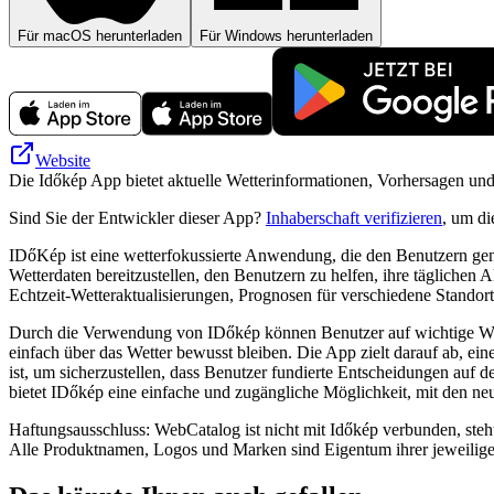
Für macOS herunterladen
Für Windows herunterladen
Website
Die Időkép App bietet aktuelle Wetterinformationen, Vorhersagen und
Sind Sie der Entwickler dieser App?
Inhaberschaft verifizieren
, um di
IDőKép ist eine wetterfokussierte Anwendung, die den Benutzern genau
Wetterdaten bereitzustellen, den Benutzern zu helfen, ihre tägliche
Echtzeit-Wetteraktualisierungen, Prognosen für verschiedene Stando
Durch die Verwendung von IDőkép können Benutzer auf wichtige Wette
einfach über das Wetter bewusst bleiben. Die App zielt darauf ab, ei
ist, um sicherzustellen, dass Benutzer fundierte Entscheidungen auf 
bietet IDőkép eine einfache und zugängliche Möglichkeit, mit den n
Haftungsausschluss: WebCatalog ist nicht mit Időkép verbunden, steht 
Alle Produktnamen, Logos und Marken sind Eigentum ihrer jeweilige