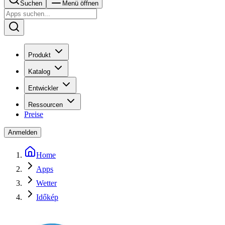
Suchen
Menü öffnen
Produkt
Katalog
Entwickler
Ressourcen
Preise
Anmelden
Home
Apps
Wetter
Időkép