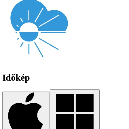
Időkép