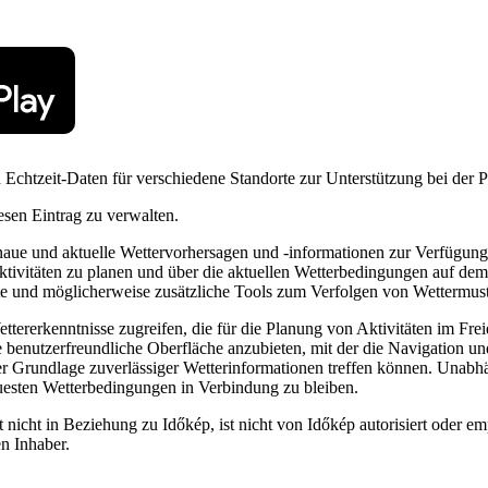
 Echtzeit-Daten für verschiedene Standorte zur Unterstützung bei der P
esen Eintrag zu verwalten.
e und aktuelle Wettervorhersagen und -informationen zur Verfügung ste
n Aktivitäten zu planen und über die aktuellen Wetterbedingungen auf d
rte und möglicherweise zusätzliche Tools zum Verfolgen von Wettermust
rerkenntnisse zugreifen, die für die Planung von Aktivitäten im Fre
ne benutzerfreundliche Oberfläche anzubieten, mit der die Navigation u
der Grundlage zuverlässiger Wetterinformationen treffen können. Unabhä
euesten Wetterbedingungen in Verbindung zu bleiben.
nicht in Beziehung zu Időkép, ist nicht von Időkép autorisiert oder em
n Inhaber.