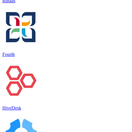
Basaas
Fourth
HiveDesk