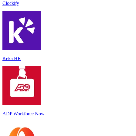
Clockify
Keka HR
ADP Workforce Now