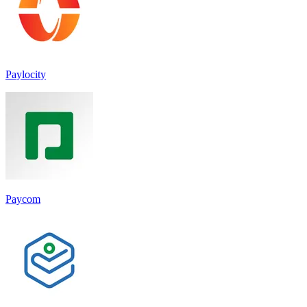
Paylocity
Paycom