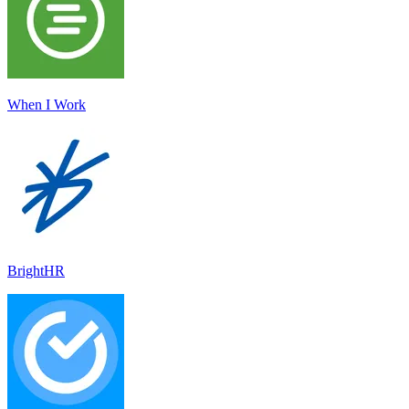
When I Work
BrightHR