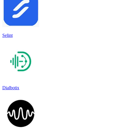
Selint
Dialbotix