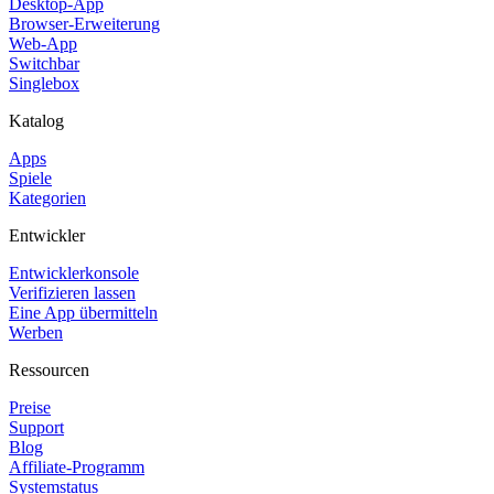
Desktop-App
Browser-Erweiterung
Web-App
Switchbar
Singlebox
Katalog
Apps
Spiele
Kategorien
Entwickler
Entwicklerkonsole
Verifizieren lassen
Eine App übermitteln
Werben
Ressourcen
Preise
Support
Blog
Affiliate-Programm
Systemstatus