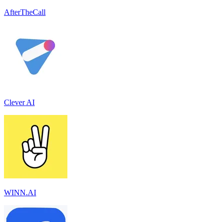
AfterTheCall
Clever AI
WINN.AI