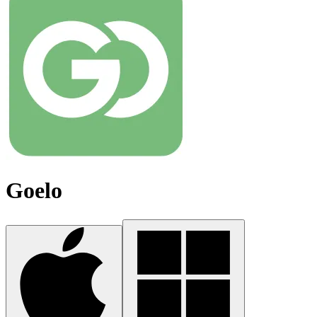
Goelo