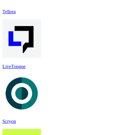
Tellora
LiveTongue
Scryon