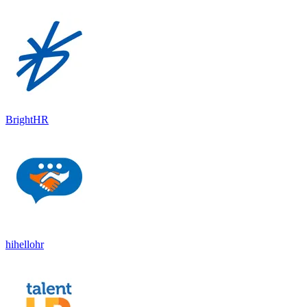
BrightHR
hihellohr