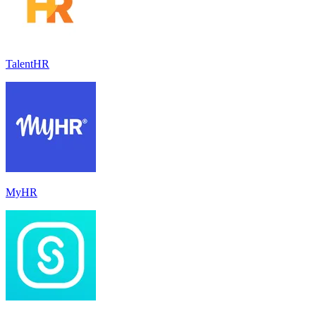
TalentHR
MyHR