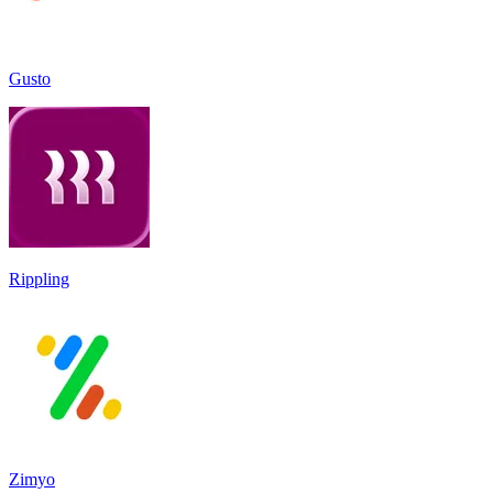
Gusto
Rippling
Zimyo