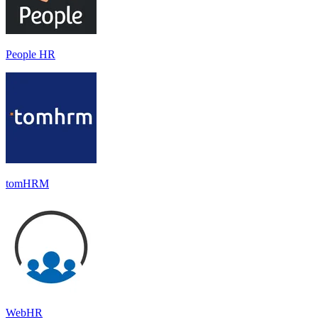
People HR
tomHRM
WebHR