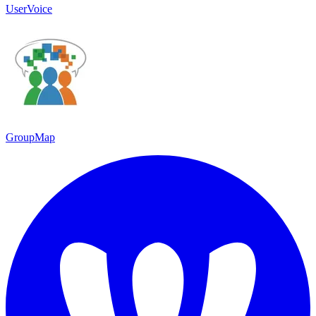
UserVoice
GroupMap