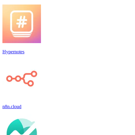
Hypernotes
n8n.cloud