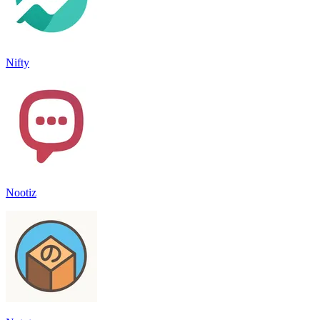
Nifty
Nootiz