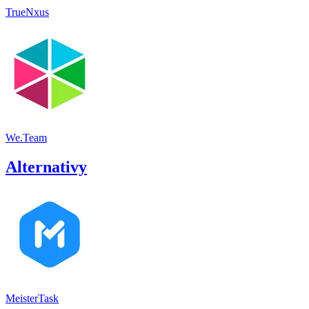
TrueNxus
We.Team
Alternativy
MeisterTask