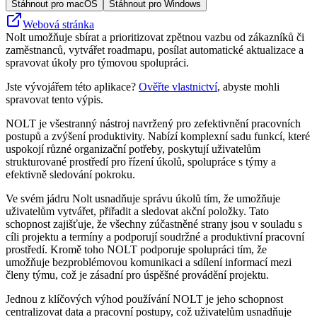
Stáhnout pro macOS
Stáhnout pro Windows
Webová stránka
Nolt umožňuje sbírat a prioritizovat zpětnou vazbu od zákazníků či
zaměstnanců, vytvářet roadmapu, posílat automatické aktualizace a
spravovat úkoly pro týmovou spolupráci.
Jste vývojářem této aplikace?
Ověřte vlastnictví
, abyste mohli
spravovat tento výpis.
NOLT je všestranný nástroj navržený pro zefektivnění pracovních
postupů a zvýšení produktivity. Nabízí komplexní sadu funkcí, které
uspokojí různé organizační potřeby, poskytují uživatelům
strukturované prostředí pro řízení úkolů, spolupráce s týmy a
efektivně sledování pokroku.
Ve svém jádru Nolt usnadňuje správu úkolů tím, že umožňuje
uživatelům vytvářet, přiřadit a sledovat akční položky. Tato
schopnost zajišťuje, že všechny zúčastněné strany jsou v souladu s
cíli projektu a termíny a podporují soudržné a produktivní pracovní
prostředí. Kromě toho NOLT podporuje spolupráci tím, že
umožňuje bezproblémovou komunikaci a sdílení informací mezi
členy týmu, což je zásadní pro úspěšné provádění projektu.
Jednou z klíčových výhod používání NOLT je jeho schopnost
centralizovat data a pracovní postupy, což uživatelům usnadňuje