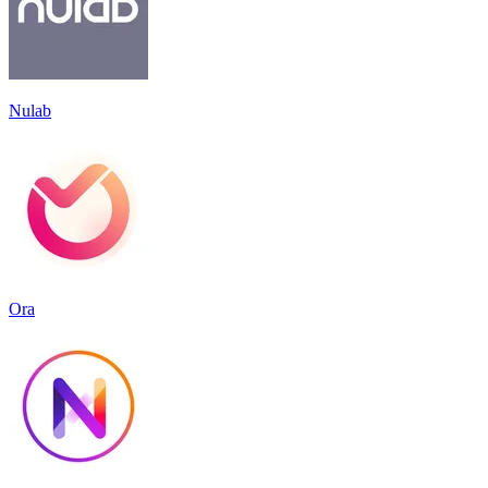
Nulab
Ora