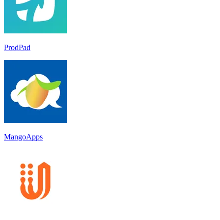
ProdPad
MangoApps