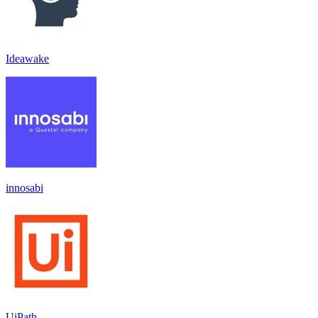
Ideawake
innosabi
UiPath