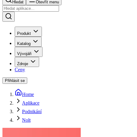
Hledat
Otevřít menu
Produkt
Katalog
Vývojáři
Zdroje
Ceny
Přihlásit se
Home
Aplikace
Podnikání
Nolt