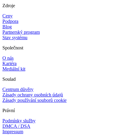
Zdroje
Ceny
Podpora
Blog
Partnerský program
Stav systému
Společnost
O nás
Kariéra
Mediální kit
Soulad
Centrum důvěry
Zásady ochrany osobních údajů
Zásady používání souborů cookie
Právní
Podmínky služby
DMCA / DSA
Impressum