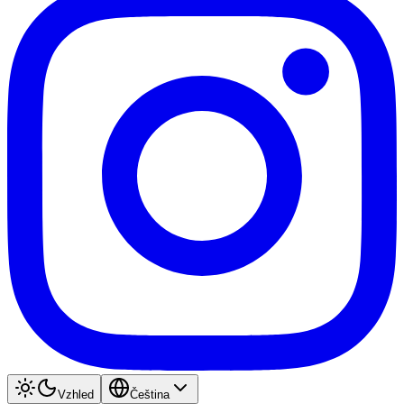
Vzhled
Čeština