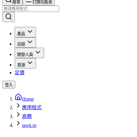
搜尋​​​​
打開功能表
產品
目錄
開發人員
資源
定價
登入
Home
應用程式
商務
tawk.to