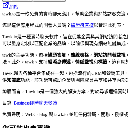
網站
tawk.to是一款免費的實時聊天應用，幫助企業與網站訪客
您是這個應用程式的開發人員嗎？
驗證擁有權
以管理此列表。
Tawk.to是一種實時聊天軟件，旨在促進企業與其網站訪
可以量身定制以匹配企業的品牌，以確保與現有網站無縫集成
tawk的主要功能。包括
罐頭答复
，
離線表格
，
網站訪問者監視
法。此外，tawk。支持
組消息傳遞
，
情感監視
和
標籤
，這有助
Tawk.還與各種平台集成在一起，包括流行的CRM和營銷工具，
供
知識庫
功能，該功能可幫助企業與團隊成員共享和共享內部
總體而言，Tawk.to是一個強大的解決方案，對於尋求通過
目錄
:
Business
即時聊天軟體
免責聲明：WebCatalog 與 tawk.to 並無任何隸