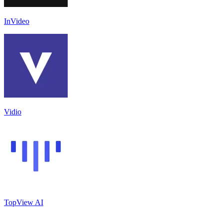
InVideo
Vidio
TopView AI