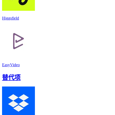
Higgsfield
EasyVideo
替代项