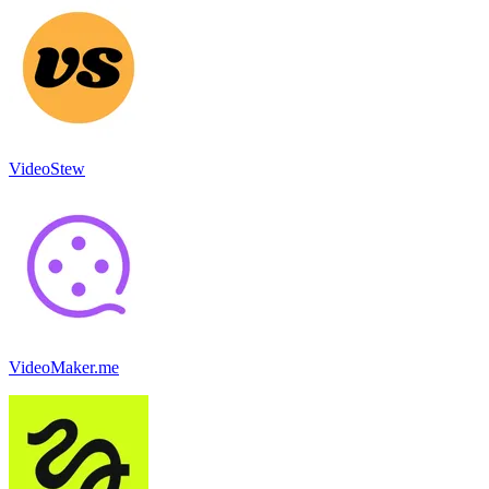
VideoStew
VideoMaker.me