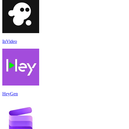
InVideo
HeyGen