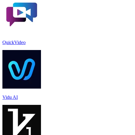
QuickVideo
Vidu AI