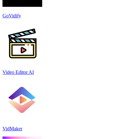
GoVidify
Video Editor AI
VidMaker