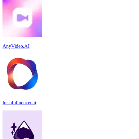
AnyVideo.AI
InstaInfluencer.ai