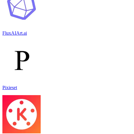
FluxAIArt.ai
Pixieset