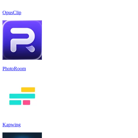
OpusClip
PhotoRoom
Kapwing