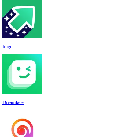
Imgur
Dreamface