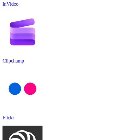
InVideo
Clipchamp
Flickr