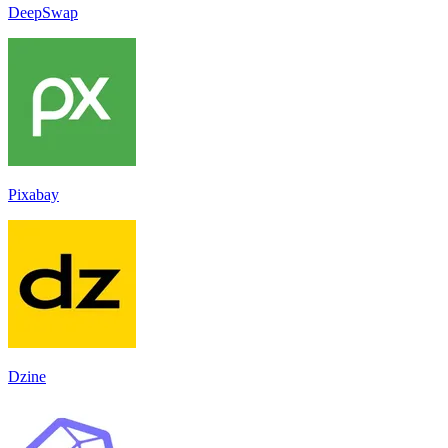
DeepSwap
Pixabay
Dzine