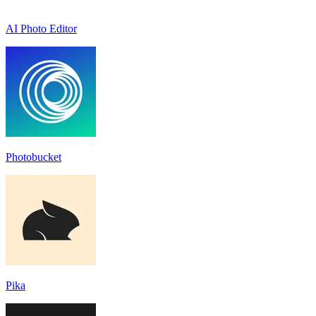
AI Photo Editor
Photobucket
Pika