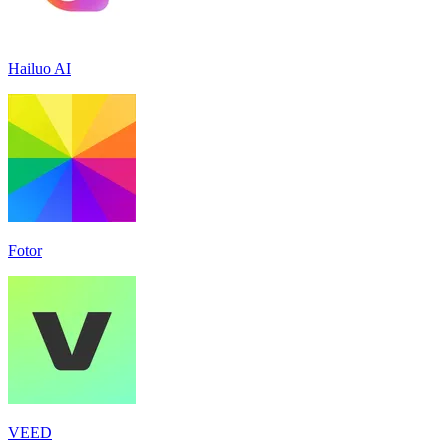
Hailuo AI
Fotor
VEED