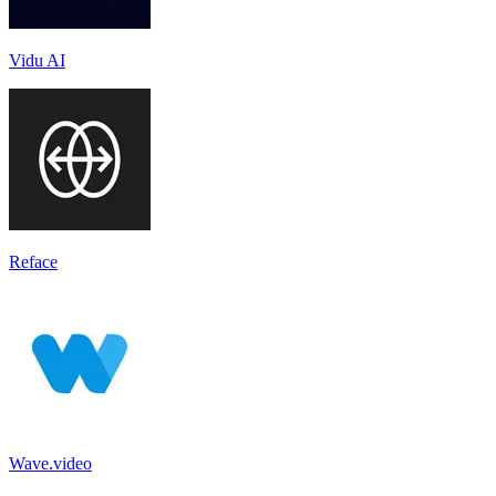
Vidu AI
Reface
Wave.video