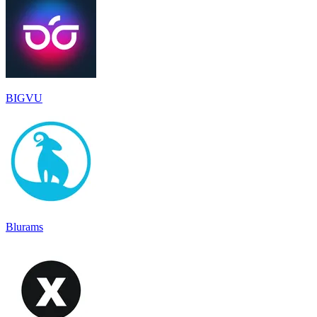
BIGVU
Blurams