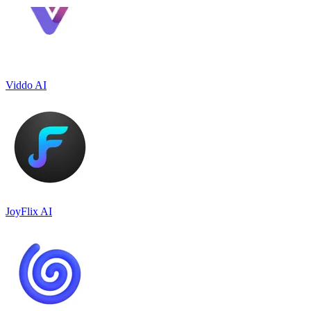
Viddo AI
JoyFlix AI