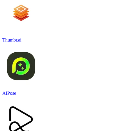
Thumbr.ai
AIPose