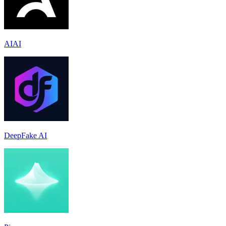
AIAI
DeepFake AI