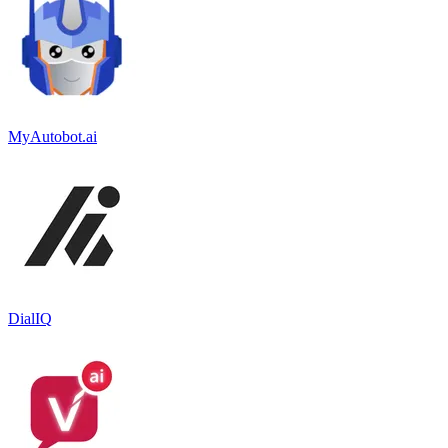
MyAutobot.ai
DialIQ