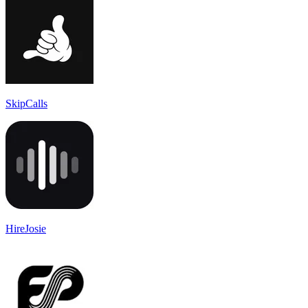
SkipCalls
HireJosie