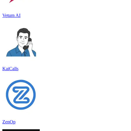
Veturn AI
KaiCalls
ZenOp