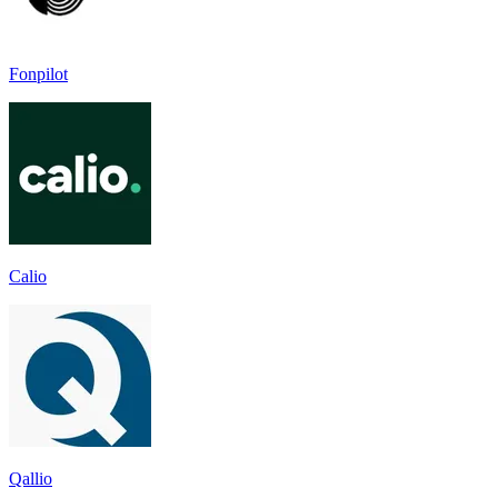
Fonpilot
Calio
Qallio