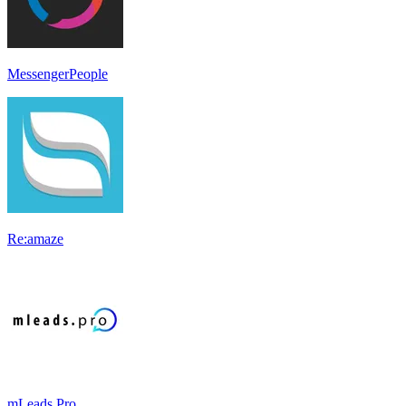
MessengerPeople
Re:amaze
mLeads Pro