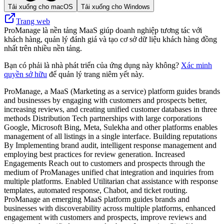
Tải xuống cho macOS
Tải xuống cho Windows
Trang web
ProManage là nền tảng MaaS giúp doanh nghiệp tương tác với
khách hàng, quản lý đánh giá và tạo cơ sở dữ liệu khách hàng đồng
nhất trên nhiều nền tảng.
Bạn có phải là nhà phát triển của ứng dụng này không?
Xác minh
quyền sở hữu
để quản lý trang niêm yết này.
ProManage, a MaaS (Marketing as a service) platform guides brands
and businesses by engaging with customers and prospects better,
increasing reviews, and creating unified customer databases in three
methods Distribution Tech partnerships with large corporations
Google, Microsoft Bing, Meta, Sulekha and other platforms enables
management of all listings in a single interface. Building reputations
By Implementing brand audit, intelligent response management and
employing best practices for review generation. Increased
Engagements Reach out to customers and prospects through the
medium of ProManages unified chat integration and inquiries from
multiple platforms. Enabled Utilitarian chat assistance with response
templates, automated response, Chabot, and ticket routing.
ProManage an emerging MaaS platform guides brands and
businesses with discoverability across multiple platforms, enhanced
engagement with customers and prospects, improve reviews and