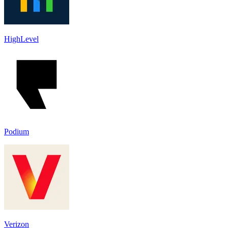
HighLevel
Podium
Verizon