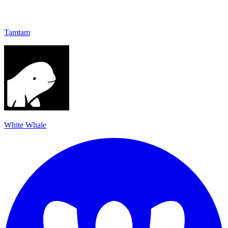
Tamtam
White Whale