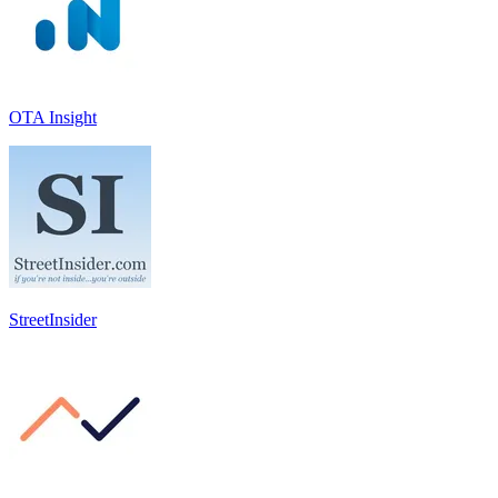
OTA Insight
StreetInsider