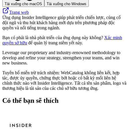
Tải xuống cho macOS
Tải xuống cho Windows
Trang web
Ứng dụng Insider Intelligence giúp phát triển chiến lược, củng cố
đội ngũ và thu hút khách hàng mới dựa trên phương pháp độc
quyền và nổi tiếng trong ngành.
Bạn có phải là nhà phát triển của ứng dụng này không?
Xác minh
quyền sở hữu
để quản lý trang niêm yết này.
Leverage our proprietary and industry-renowned methodology to
develop and refine your strategy, strengthen your teams, and win
new business.
Tuyên bố miễn trừ trách nhiệm: WebCatalog không liên kết, hợp
tác, được ủy quyền, chứng thực bởi hoặc có bất kỳ mối liên hệ
chính thức nào với Insider Intelligence. Tất cả tên sản phẩm, logo và
thương hiệu là tài sản của các chủ sở hữu tương ứng.
Có thể bạn sẽ thích