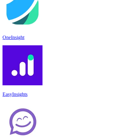
OneInsight
EasyInsights