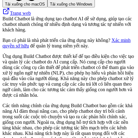
Tải xuống cho macOS
Tải xuống cho Windows
Trang web
Build Chatbot là ứng dụng tạo chatbot AI dễ sử dụng, giúp tạo các
chatbot nhanh chóng từ nhiều định dạng và tương tác tự nhiên với
khách hàng.
Bạn có phải là nhà phát triển của ứng dụng này không?
Xác minh
quyền sở hữu
để quản lý trang niêm yết này.
Ứng dụng Build Chatbot được thiết kế để tạo điều kiện cho việc tạo
và quản lý các chatbot do AI cung cấp. Nó cung cấp cho người
dùng các công cụ cần thiết để phát triển chatbot có thể tham gia vào
xử lý ngôn ngữ tự nhiên (NLP), cho phép họ hiểu và phản hồi hiệu
quả đầu vào của người dùng. Khả năng này cho phép chatbot xử lý
các truy vấn phức tạp và cung cấp các câu trả lời có liên quan theo
ngữ cảnh, làm cho các tương tác cảm thấy giống con người hơn và
được cá nhân hóa.
Các tính năng chính của ứng dụng Build Chatbot bao gồm các khả
năng AI đàm thoại nâng cao, cho phép chatbot duy trì bối cảnh
trong suốt các cuộc trò chuyện và tạo ra các phản hồi chính xác,
giống con người. Ngoài ra, ứng dụng hỗ trợ tích hợp với các nền
tảng khác nhau, cho phép các tương tác liền mạch trên các kênh
khác nhau. Khả năng tích hợp này là rất quan trọng đối với các