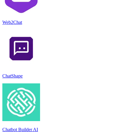
Web2Chat
ChatShape
Chatbot Builder AI