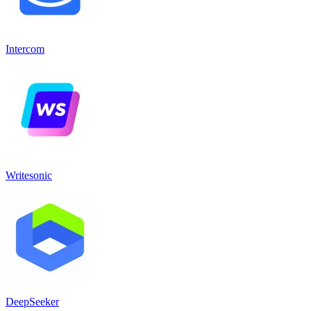
Intercom
Writesonic
DeepSeeker