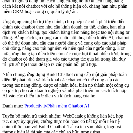
doanh nghiệp đang tìm cách tăng cường hỗ trợ khách hàng bằng
cách kết nối chatbot với các hệ thống hiện có, chẳng hạn như phần
mềm CRM hoặc công cụ quản lý dự án.
Ứng dụng cũng hỗ trợ tùy chỉnh, cho phép các nhà phát triển điều
chỉnh các chatbot theo nhu cầu kinh doanh cụ thể, chẳng hạn như
dịch vụ khách hàng, tạo khách hàng tiềm năng hoặc tạo nội dung tự
động. Bằng cách tận dụng các cuộc hội thoại điều khiển AI, chatbot
có thể dự đoán nhu cầu của người dùng và cung cấp các giải pháp
chủ động, nâng cao trải nghiệm và hiệu quả của người dùng. Hơn
nữa, ứng dụng tạo điều kiện cho các cuộc hội thoại nhiều lượt, trong
đó chatbot có thể tham gia vào các tương tác qua lại trong khi duy
trì lịch sử hội thoại để tạo ra các phản hồi phù hợp.
Nhìn chung, ứng dụng Build Chatbot cung cấp một giải pháp toàn
diện để phát triển và triển khai các chatbot có thể cung cấp các
tương tác năng động, được cá nhân hóa, biến nó thành một công cụ
có giá trị cho các doanh nghiệp và nhà phát triển tìm cách tích hợp
AI vào các chiến lược dịch vụ khách hàng của họ.
Danh mục
:
Productivity
Phần mềm Chatbot AI
Tuyên bố miễn trừ trách nhiệm: WebCatalog không liên kết, hợp
tác, được ủy quyền, chứng thực bởi hoặc có bất kỳ mối liên hệ
chính thức nào với Build Chatbot. Tất cả tên sản phẩm, logo và
thương hiệu là tài sản của các chủ sở hữu tương ứng.