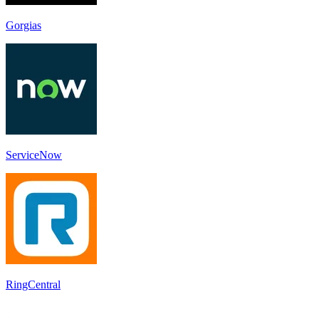
Gorgias
ServiceNow
RingCentral