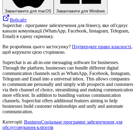
Завантажити для macOS
Завантажити для Windows
Вебсайт
Superchat - програмне забезпечення для бізнесу, яке об'єднує
канали комунікації (WhatsApp, Facebook, Instagram, Telegram,
Email) в єдину скриньку.
Ви розробник цього застосунку?
Підтвердьте право власності
,
щоб керувати цією сторінкою.
Superchat is an all-in-one messaging software for businesses.
Through the platform, businesses can bundle different digital
communication channels such as WhatsApp, Facebook, Instagram,
Telegram and Email into a universal inbox. This allows companies
to communicate personally and simply with prospects and customers
via their channel of choice, streamlining and making communication
more efficient. In addition to bundling various communication
channels, Superchat offers additional features aiming to help
businesses build customer relationships and unify and automate
communication.
Категорії
:
Business
Соціальне програмне забезпечення для
обслуговування клієнтів