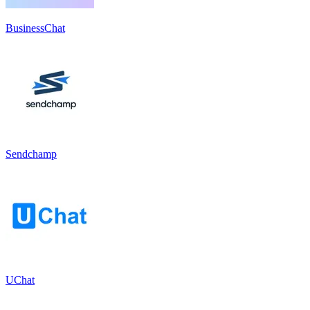
BusinessChat
Sendchamp
UChat