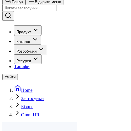
Пошук
Відкрити меню
Продукт
Каталог
Розробники
Ресурси
Тарифи
Увійти
Home
Застосунки
Бізнес
Omni HR