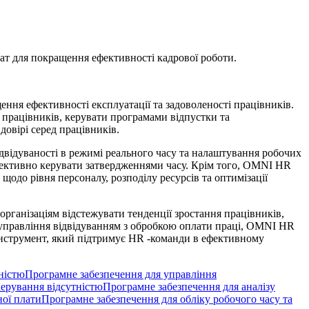
т для покращення ефективності кадрової роботи.
ня ефективності експлуатації та задоволеності працівників.
 працівників, керувати програмами відпустки та
довірі серед працівників.
двідуваності в режимі реального часу та налаштування робочих
ефективно керувати затвердженнями часу. Крім того, OMNI HR
одо рівня персоналу, розподілу ресурсів та оптимізації
рганізаціям відстежувати тенденції зростання працівників,
 управління відвідуванням з обробкою оплати праці, OMNI HR
інструмент, який підтримує HR -команди в ефективному
ністю
Програмне забезпечення для управління
керування відсутністю
Програмне забезпечення для аналізу
ної плати
Програмне забезпечення для обліку робочого часу та