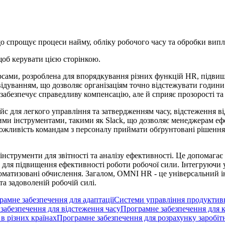
 спрощує процеси найму, обліку робочого часу та обробки випла
щоб керувати цією сторінкою.
ами, розроблена для впорядкування різних функцій HR, підвищен
ідуванням, що дозволяє організаціям точно відстежувати години
абезпечує справедливу компенсацію, але й сприяє прозорості та 
 для легкого управління та затвердженням часу, відстеження ві
рними інструментами, такими як Slack, що дозволяє менеджерам 
ожливість командам з персоналу приймати обґрунтовані рішення щ
трументи для звітності та аналізу ефективності. Це допомагає о
и для підвищення ефективності роботи робочої сили. Інтегруючи
томатизовані обчислення. Загалом, OMNI HR - це універсальний 
а задоволеній робочій силі.
рамне забезпечення для адаптації
Системи управління продуктив
забезпечення для відстеження часу
Програмне забезпечення для 
в різних країнах
Програмне забезпечення для розрахунку заробіт