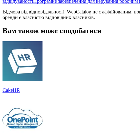
відвідуваності
Програмне забезпечення для керування робочим
Відмова від відповідальності: WebCatalog не є афілійованим, п
бренди є власністю відповідних власників.
Вам також може сподобатися
CakeHR