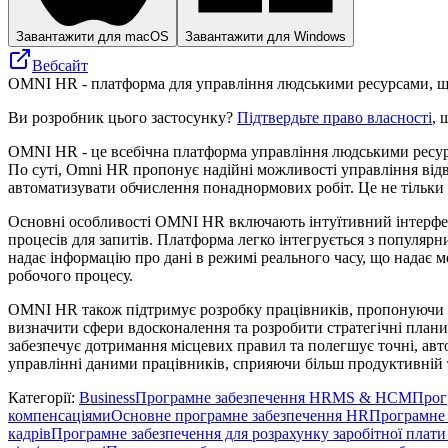
Завантажити для macOS
Завантажити для Windows
Вебсайт
OMNI HR - платформа для управління людськими ресурсами, що
Ви розробник цього застосунку?
Підтвердьте право власності
, 
OMNI HR - це всебічна платформа управління людськими ресурс
По суті, Omni HR пропонує надійні можливості управління відв
автоматизувати обчислення понаднормових робіт. Це не тільки з
Основні особливості OMNI HR включають інтуїтивний інтерфейс
процесів для запитів. Платформа легко інтегрується з популя
надає інформацію про дані в режимі реального часу, що надає м
робочого процесу.
OMNI HR також підтримує розробку працівників, пропонуючи інс
визначити сфери вдосконалення та розробити стратегічні план
забезпечує дотримання місцевих правил та полегшує точні, ав
управлінні даними працівників, сприяючи більш продуктивній т
Категорії
:
Business
Програмне забезпечення HRMS & HCM
Прог
компенсаціями
Основне програмне забезпечення HR
Програмне 
кадрів
Програмне забезпечення для розрахунку заробітної плати 