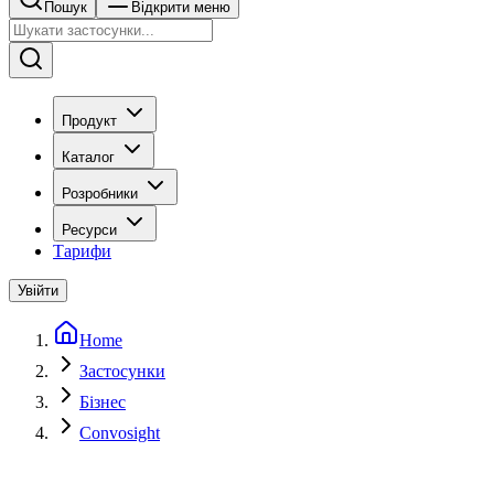
Пошук
Відкрити меню
Продукт
Каталог
Розробники
Ресурси
Тарифи
Увійти
Home
Застосунки
Бізнес
Convosight