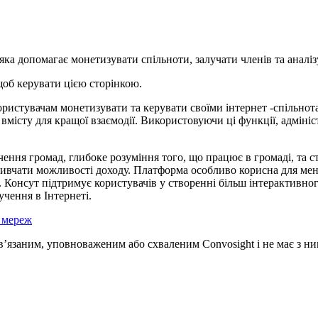
ка допомагає монетизувати спільноти, залучати членів та аналізу
щоб керувати цією сторінкою.
ористувачам монетизувати та керувати своїми інтернет -спільнот
ї вмісту для кращої взаємодії. Використовуючи ці функції, адмін
ення громад, глибоке розуміння того, що працює в громаді, та ст
 вивчати можливості доходу. Платформа особливо корисна для мен
и. Консут підтримує користувачів у створенні більш інтерактивно
учення в Інтернеті.
х мереж
ов’язаним, уповноваженим або схваленим Convosight і не має з ни