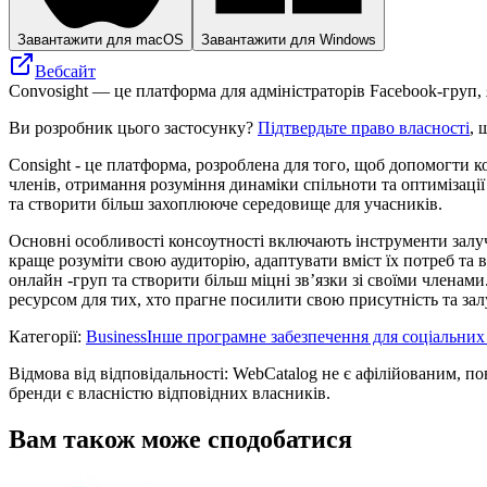
Завантажити для macOS
Завантажити для Windows
Вебсайт
Convosight — це платформа для адміністраторів Facebook-груп, я
Ви розробник цього застосунку?
Підтвердьте право власності
, 
Consight - це платформа, розроблена для того, щоб допомогти к
членів, отримання розуміння динаміки спільноти та оптимізаці
та створити більш захоплююче середовище для учасників.
Основні особливості консоутності включають інструменти залуч
краще розуміти свою аудиторію, адаптувати вміст їх потреб та
онлайн -груп та створити більш міцні зв’язки зі своїми членам
ресурсом для тих, хто прагне посилити свою присутність та зал
Категорії
:
Business
Інше програмне забезпечення для соціальни
Відмова від відповідальності: WebCatalog не є афілійованим, п
бренди є власністю відповідних власників.
Вам також може сподобатися