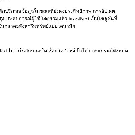
เพิ่มปริมาณข้อมูลในขณะที่ยังคงประสิทธิภาพ การอัปเดต
ระสบการณ์ผู้ใช้ โดยรวมแล้ว InvestNext เป็นโซลูชั่นที่
ันในตลาดอสังหาริมทรัพย์แบบไดนามิก
tNext ไม่ว่าในลักษณะใด ชื่อผลิตภัณฑ์ โลโก้ และแบรนด์ทั้งหมด