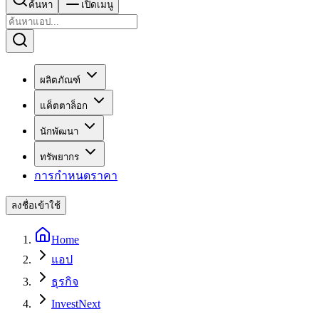
ค้นหา
เปิดเมนู
ผลิตภัณฑ์
แค็ตตาล็อก
นักพัฒนา
ทรัพยากร
การกำหนดราคา
ลงชื่อเข้าใช้
Home
แอป
ธุรกิจ
InvestNext