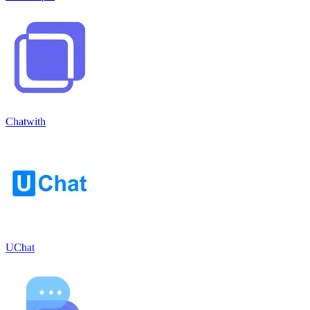
Chatwith
UChat