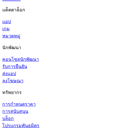
แค็ตตาล็อก
แอป
เกม
หมวดหมู่
นักพัฒนา
คอนโซลนักพัฒนา
รับการยืนยัน
ส่งแอป
ลงโฆษณา
ทรัพยากร
การกำหนดราคา
การสนับสนุน
บล็อก
โปรแกรมพันธมิตร