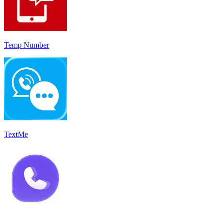
Temp Number
TextMe