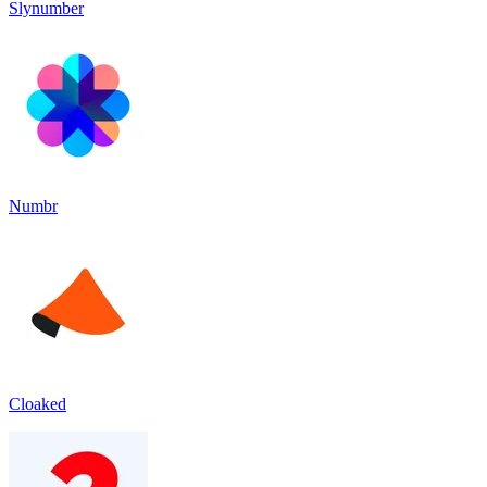
Slynumber
Numbr
Cloaked