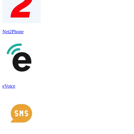
Net2Phone
eVoice