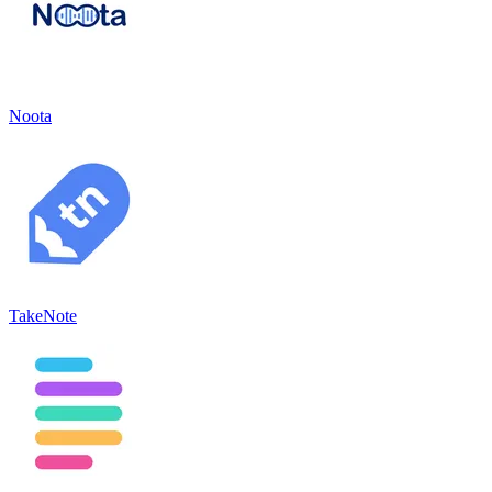
Noota
TakeNote