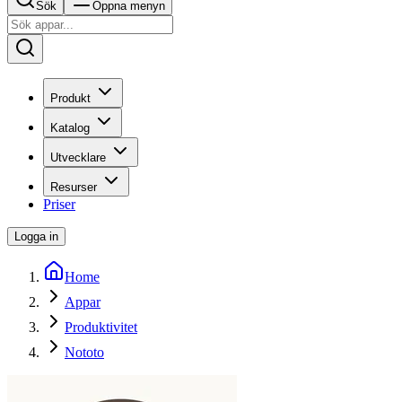
Sök
Öppna menyn
Produkt
Katalog
Utvecklare
Resurser
Priser
Logga in
Home
Appar
Produktivitet
Nototo