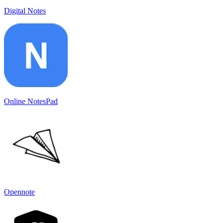
Digital Notes
Online NotesPad
Opennote