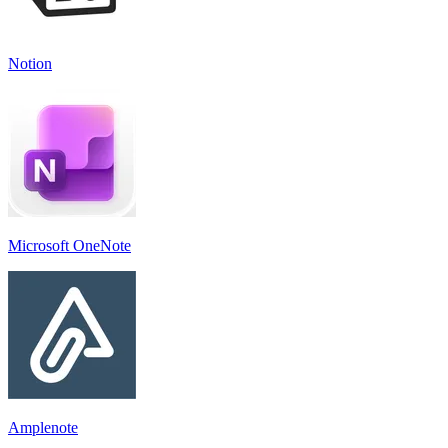
Notion
Microsoft OneNote
Amplenote