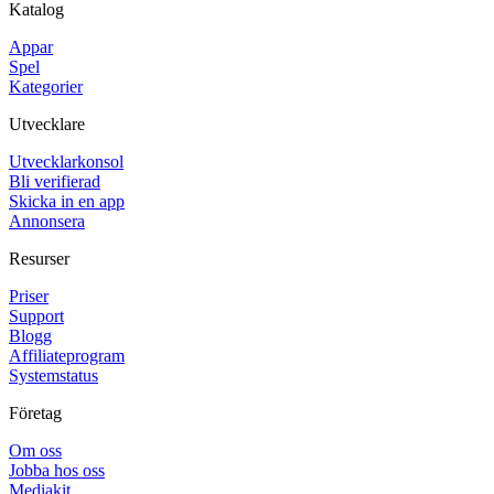
Katalog
Appar
Spel
Kategorier
Utvecklare
Utvecklarkonsol
Bli verifierad
Skicka in en app
Annonsera
Resurser
Priser
Support
Blogg
Affiliateprogram
Systemstatus
Företag
Om oss
Jobba hos oss
Mediakit