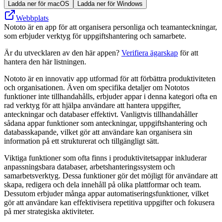
Ladda ner för macOS
Ladda ner för Windows
Webbplats
Nototo är en app för att organisera personliga och teamanteckningar,
som erbjuder verktyg för uppgiftshantering och samarbete.
Är du utvecklaren av den här appen?
Verifiera ägarskap
för att
hantera den här listningen.
Nototo är en innovativ app utformad för att förbättra produktiviteten
och organisationen. Även om specifika detaljer om Nototos
funktioner inte tillhandahålls, erbjuder appar i denna kategori ofta en
rad verktyg för att hjälpa användare att hantera uppgifter,
anteckningar och databaser effektivt. Vanligtvis tillhandahåller
sådana appar funktioner som anteckningar, uppgiftshantering och
databasskapande, vilket gör att användare kan organisera sin
information på ett strukturerat och tillgängligt sätt.
Viktiga funktioner som ofta finns i produktivitetsappar inkluderar
anpassningsbara databaser, arbetshanteringssystem och
samarbetsverktyg. Dessa funktioner gör det möjligt för användare att
skapa, redigera och dela innehåll på olika plattformar och team.
Dessutom erbjuder många appar automatiseringsfunktioner, vilket
gör att användare kan effektivisera repetitiva uppgifter och fokusera
på mer strategiska aktiviteter.