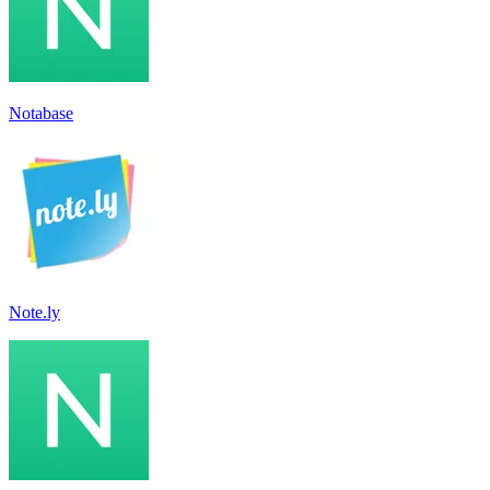
Notabase
Note.ly