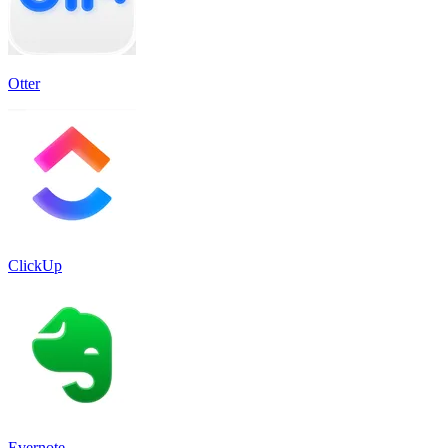
Otter
ClickUp
Evernote