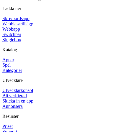
Ladda ner
Skrivbordsapp
Webbläsartillägg
Webbapp
Switchbar
Singlebox
Katalog
Appar
Spel
Kategorier
Utvecklare
Utvecklarkonsol
Bli verifierad
Skicka in en app
Annonsera
Resurser
Priser
Support