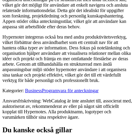
vilket gör det möjligt för användare att enkelt navigera och ansluta
relaterade informationsdelar. Detta gör det idealiskt för uppgifter
som forskning, projektledning och personlig kunskapshantering.
Appen stöder olika anteckningsstilar, vilket gör att användare kan
anpassa sitt arbetsflöde efter deras behov.
Hypernoter integreras också bra med andra produktivitetsverktyg,
vilket förbättrar dess användbarhet som ett centralt nav för att
hantera olika typer av information. Dess fokus på notelänkning och
organisation hjälper användare att visualisera relationer mellan olika
idéer och projekt och främja en mer omfattande förståelse av deras
arbete. Genom att tillhandahålla en strukturerad men ändå
anpassningsbar miljö stöder hypernoter användare i att organisera
sina tankar och projekt effektivt, vilket gör det till ett värdefullt
verktyg för både personligt och professionellt bruk.
Kategorier
:
Business
Programvara för anteckningar
Ansvarsfriskrivning: WebCatalog är inte anslutet till, associerat med,
auktoriserat av, rekommenderat av eller på något sätt officiellt
kopplat till Hypernotes. Alla produktnamn, logotyper och
varumärken tillhör sina respektive ägare.
Du kanske också gillar