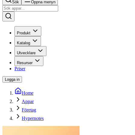
Sök
Öppna menyn
Produkt
Katalog
Utvecklare
Resurser
Priser
Logga in
Home
Appar
Företag
Hypernotes