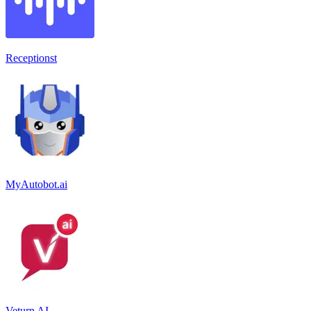
Receptionst
MyAutobot.ai
Veturn AI