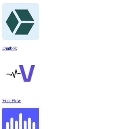
Dialbox
VocaFlow