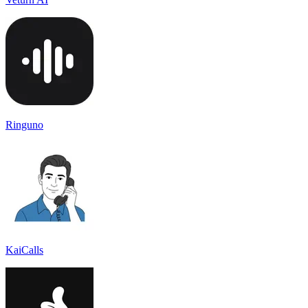
Ringuno
KaiCalls