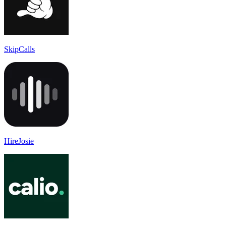
SkipCalls
HireJosie