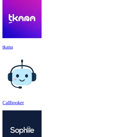
tkana
Callbooker