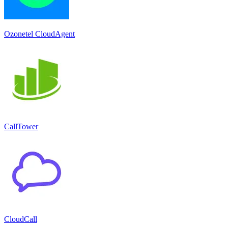
Ozonetel CloudAgent
CallTower
CloudCall