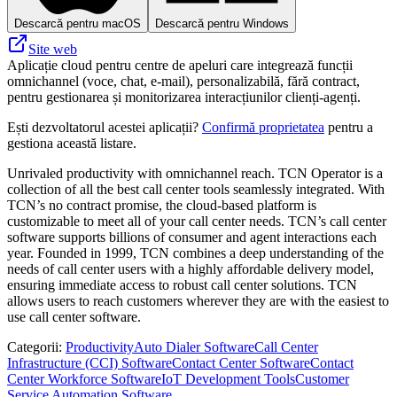
Descarcă pentru macOS
Descarcă pentru Windows
Site web
Aplicație cloud pentru centre de apeluri care integrează funcții
omnichannel (voce, chat, e‑mail), personalizabilă, fără contract,
pentru gestionarea și monitorizarea interacțiunilor clienți‑agenți.
Ești dezvoltatorul acestei aplicații?
Confirmă proprietatea
pentru a
gestiona această listare.
Unrivaled productivity with omnichannel reach. TCN Operator is a
collection of all the best call center tools seamlessly integrated. With
TCN’s no contract promise, the cloud-based platform is
customizable to meet all of your call center needs. TCN’s call center
software supports billions of consumer and agent interactions each
year. Founded in 1999, TCN combines a deep understanding of the
needs of call center users with a highly affordable delivery model,
ensuring immediate access to robust call center solutions. TCN
allows users to reach customers wherever they are with the easiest to
use call center software.
Categorii
:
Productivity
Auto Dialer Software
Call Center
Infrastructure (CCI) Software
Contact Center Software
Contact
Center Workforce Software
IoT Development Tools
Customer
Service Automation Software