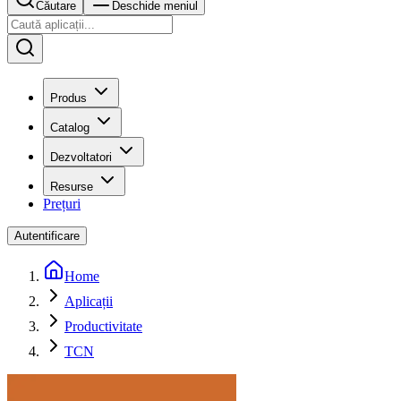
Căutare
Deschide meniul
Produs
Catalog
Dezvoltatori
Resurse
Prețuri
Autentificare
Home
Aplicații
Productivitate
TCN