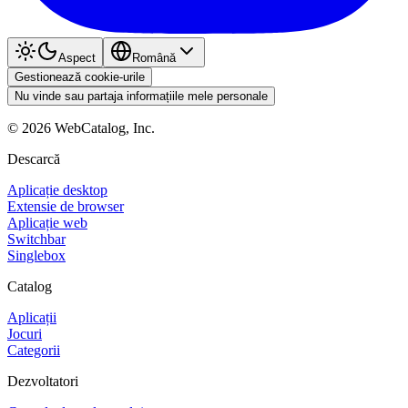
Aspect
Română
Gestionează cookie-urile
Nu vinde sau partaja informațiile mele personale
©
2026
WebCatalog, Inc.
Descarcă
Aplicație desktop
Extensie de browser
Aplicație web
Switchbar
Singlebox
Catalog
Aplicații
Jocuri
Categorii
Dezvoltatori