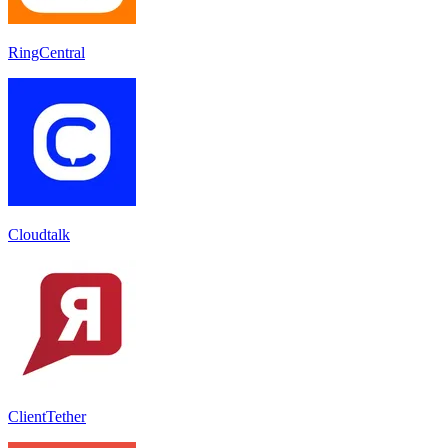
RingCentral
Cloudtalk
ClientTether