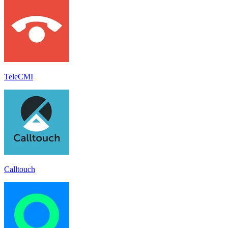
TeleCMI
Calltouch