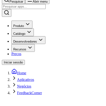
Pesquisar
Abrir menu
Produto
Catálogo
Desenvolvedores
Recursos
Preços
Iniciar sessão
Home
Aplicativos
Negócios
FeedbackCorner