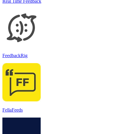
Real Time Feedback
FeedbackRig
FellaFeeds