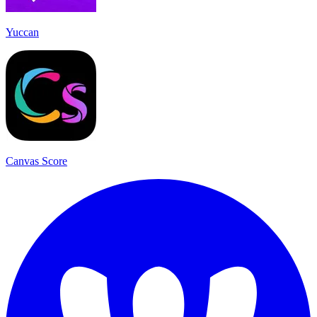
Yuccan
Canvas Score