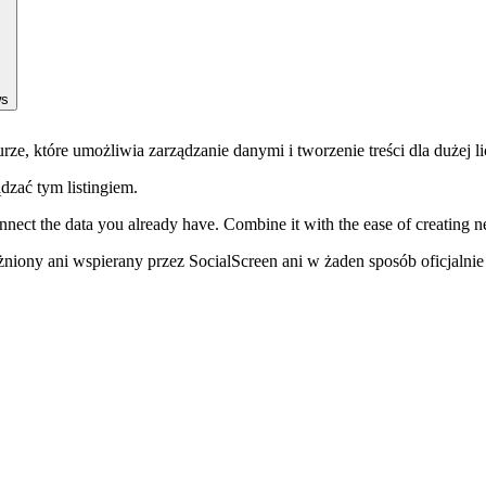
ws
, które umożliwia zarządzanie danymi i tworzenie treści dla dużej l
ądzać tym listingiem.
onnect the data you already have. Combine it with the ease of creating 
niony ani wspierany przez SocialScreen ani w żaden sposób oficjalni