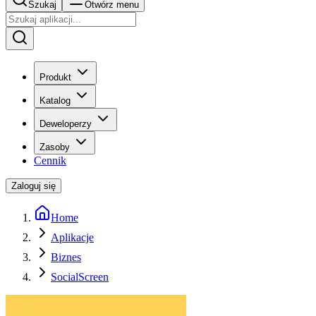
Szukaj
Otwórz menu
Produkt
Katalog
Deweloperzy
Zasoby
Cennik
Zaloguj się
Home
Aplikacje
Biznes
SocialScreen