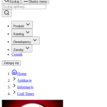
Szukaj
Otwórz menu
Produkt
Katalog
Deweloperzy
Zasoby
Cennik
Zaloguj się
Home
Aplikacje
Informacje
Gulf Times