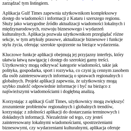
zarządzać tym listingiem.
Aplikacja Gulf Times zapewnia użytkownikom kompleksowy
dostęp do wiadomości i informacji z Kataru i szerszego regionu.
Służy jako wiarygodne źródło aktualizacji wiadomości lokalnych i
międzynarodowych, rozwoju biznesowego i wydarzeń
kulturalnych. Aplikacja pozwala użytkownikom przeglądać różne
sekcje, w tym artykuły prasowe, aktualizacje biznesowe i funkcje
stylu życia, oferując szerokie spojrzenie na bieżące wydarzenia.
Kluczowe funkcje aplikacji obejmują jej przyjazny interfejs, który
ułatwia łatwą nawigację i dostęp do szerokiej gamy treści.
Użytkownicy mogą odkrywać kategorie wiadomości, takie jak
polityka, gospodarka, sport i rozrywka, co czyni ją cennym zasobem
dla osób zainteresowanych informacją o sprawach regionalnych i
globalnych. Projekt aplikacji zapewnia, że ​​użytkownicy mogą
szybko znaleźć odpowiednie informacje i być na bieżąco z
najświeższymi wiadomościami i dogłębną analizą.
Korzystając z aplikacji Gulf Times, użytkownicy mogą zwiększyć
zrozumienie problemów regionalnych i globalnych trendów,
korzystając z zdolności aplikacji do dostarczania terminowych i
dokładnych informacji. Niezależnie od tego, czy jesteś
zainteresowany lokalnymi wiadomościami, spostrzeżeniami
biznesowymi, czy wydarzeniami kulturalnymi, aplikacja oferuje