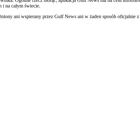
tkownika. Ogólnie rzecz biorąc, aplikacja Gulf News ma na celu info
 i na całym świecie.
żniony ani wspierany przez Gulf News ani w żaden sposób oficjalnie z