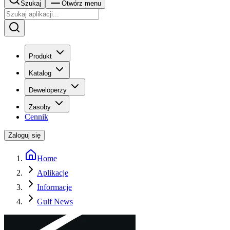
Szukaj
Otwórz menu
Produkt
Katalog
Deweloperzy
Zasoby
Cennik
Zaloguj się
Home
Aplikacje
Informacje
Gulf News