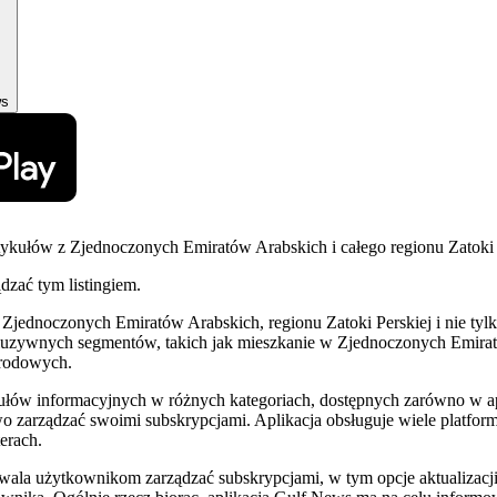
ws
tykułów z Zjednoczonych Emiratów Arabskich i całego regionu Zatoki 
ądzać tym listingiem.
ednoczonych Emiratów Arabskich, regionu Zatoki Perskiej i nie tylko.
uzywnych segmentów, takich jak mieszkanie w Zjednoczonych Emiratach 
arodowych.
ułów informacyjnych w różnych kategoriach, dostępnych zarówno w apl
 zarządzać swoimi subskrypcjami. Aplikacja obsługuje wiele platform,
erach.
la użytkownikom zarządzać subskrypcjami, w tym opcje aktualizacji 