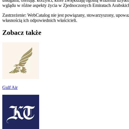
usługami, oferując korzyści, które zwiększają ogólną wrażenia uży
wglądu w różne aspekty życia w Zjednoczonych Emiratach Arabskich
Zastrzeżenie: WebCatalog nie jest powiązany, stowarzyszony, upowa
własnością ich odpowiednich właścicieli.
Zobacz także
Gulf Air