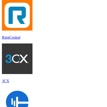
RingCentral
3CX