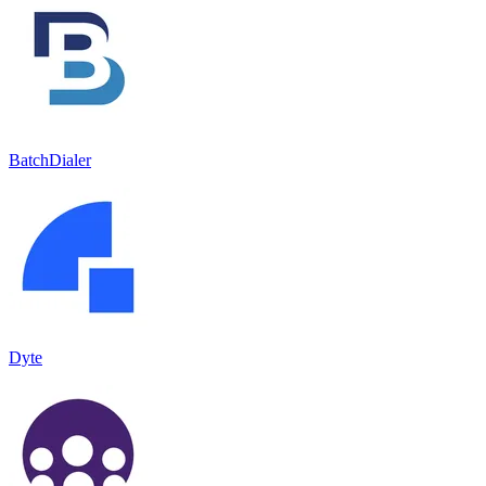
BatchDialer
Dyte