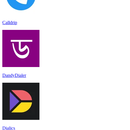
Calldrip
DandyDialer
Dialics