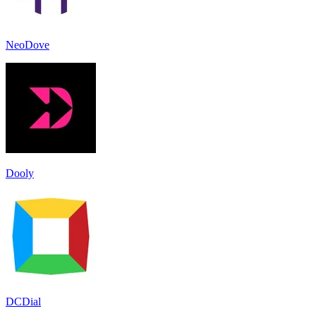
NeoDove
Dooly
DCDial