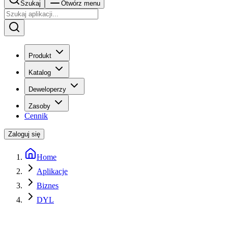
Szukaj
Otwórz menu
Produkt
Katalog
Deweloperzy
Zasoby
Cennik
Zaloguj się
Home
Aplikacje
Biznes
DYL