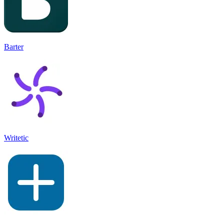
Barter
Writetic