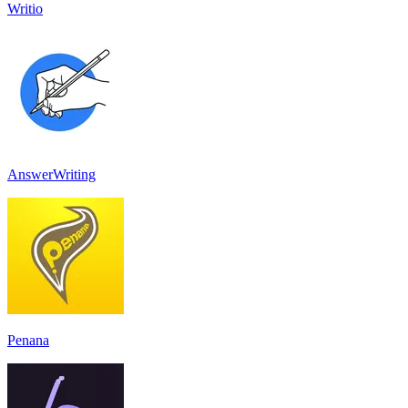
Writio
AnswerWriting
Penana