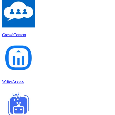
CrowdContent
WriterAccess