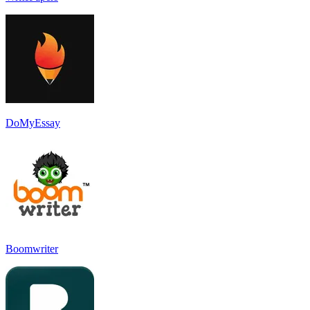
DoMyEssay
Boomwriter