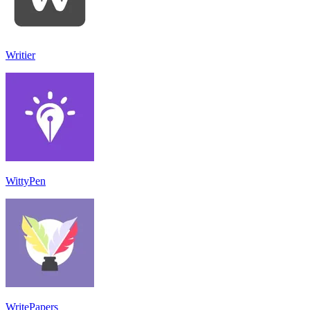
Writier
WittyPen
WritePapers