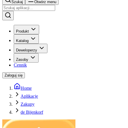
Szukaj
Otwórz menu
Produkt
Katalog
Deweloperzy
Zasoby
Cennik
Zaloguj się
Home
Aplikacje
Zakupy
de Bijenkorf