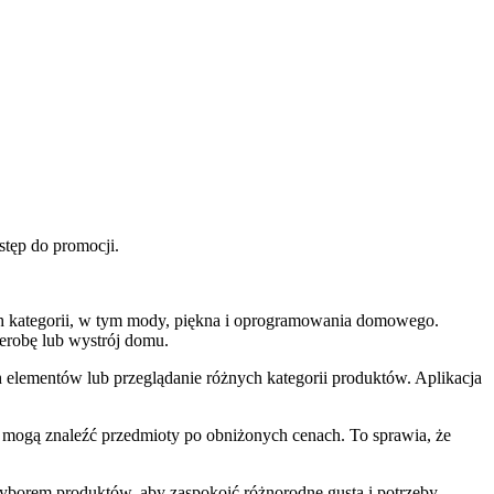
tęp do promocji.
h kategorii, w tym mody, piękna i oprogramowania domowego.
erobę lub wystrój domu.
 elementów lub przeglądanie różnych kategorii produktów. Aplikacja
ogą znaleźć przedmioty po obniżonych cenach. To sprawia, że ​​
yborem produktów, aby zaspokoić różnorodne gusta i potrzeby.