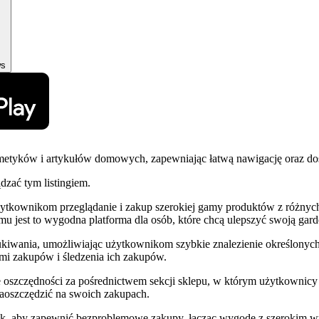
ws
metyków i artykułów domowych, zapewniając łatwą nawigację oraz dos
ądzać tym listingiem.
ytkownikom przeglądanie i zakup szerokiej gamy produktów z różnyc
 jest to wygodna platforma dla osób, które chcą ulepszyć swoją gard
ukiwania, umożliwiając użytkownikom szybkie znalezienie określonych
mi zakupów i śledzenia ich zakupów.
szczędności za pośrednictwem sekcji sklepu, w którym użytkownicy m
 zaoszczędzić na swoich zakupach.
tak, aby zapewnić bezproblemowe zakupy, łącząc wygodę z szerokim w