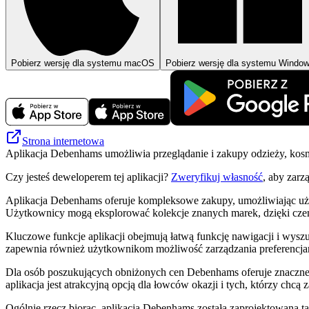
Pobierz wersję dla systemu macOS
Pobierz wersję dla systemu Windo
Strona internetowa
Aplikacja Debenhams umożliwia przeglądanie i zakupy odzieży, kos
Czy jesteś deweloperem tej aplikacji?
Zweryfikuj własność
, aby zarz
Aplikacja Debenhams oferuje kompleksowe zakupy, umożliwiając uż
Użytkownicy mogą eksplorować kolekcje znanych marek, dzięki czemu
Kluczowe funkcje aplikacji obejmują łatwą funkcję nawigacji i wysz
zapewnia również użytkownikom możliwość zarządzania preferencja
Dla osób poszukujących obniżonych cen Debenhams oferuje znaczne o
aplikacja jest atrakcyjną opcją dla łowców okazji i tych, którzy chcą
Ogólnie rzecz biorąc, aplikacja Debenhams została zaprojektowana 