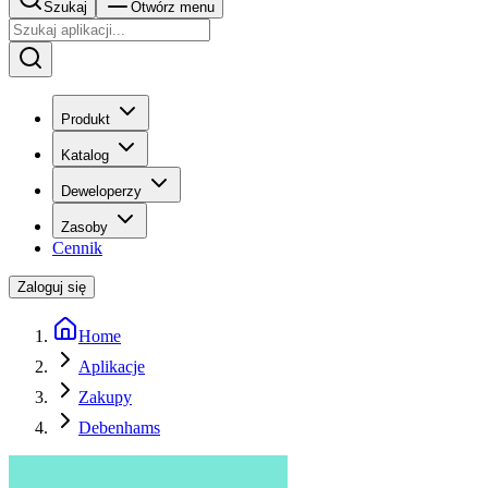
Szukaj
Otwórz menu
Produkt
Katalog
Deweloperzy
Zasoby
Cennik
Zaloguj się
Home
Aplikacje
Zakupy
Debenhams