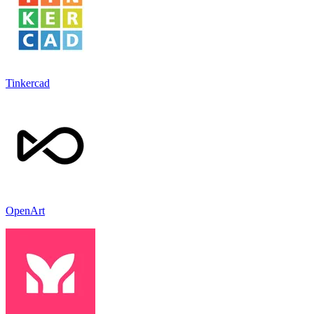
Tinkercad
OpenArt