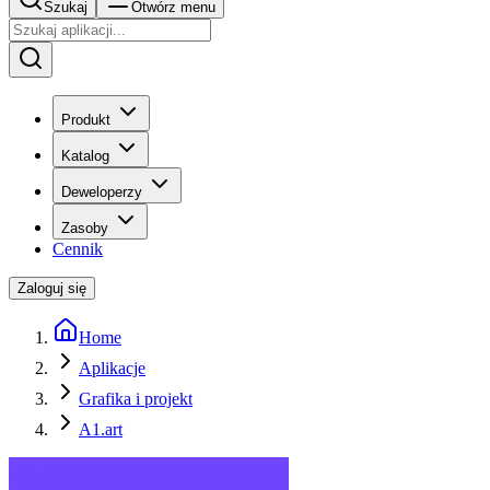
Szukaj
Otwórz menu
Produkt
Katalog
Deweloperzy
Zasoby
Cennik
Zaloguj się
Home
Aplikacje
Grafika i projekt
A1.art