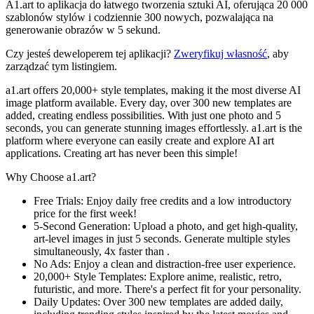
A1.art to aplikacja do łatwego tworzenia sztuki AI, oferująca 20 000
szablonów stylów i codziennie 300 nowych, pozwalająca na
generowanie obrazów w 5 sekund.
Czy jesteś deweloperem tej aplikacji?
Zweryfikuj własność
, aby
zarządzać tym listingiem.
a1.art offers 20,000+ style templates, making it the most diverse AI
image platform available. Every day, over 300 new templates are
added, creating endless possibilities. With just one photo and 5
seconds, you can generate stunning images effortlessly. a1.art is the
platform where everyone can easily create and explore AI art
applications. Creating art has never been this simple!
Why Choose a1.art?
Free Trials: Enjoy daily free credits and a low introductory
price for the first week!
5-Second Generation: Upload a photo, and get high-quality,
art-level images in just 5 seconds. Generate multiple styles
simultaneously, 4x faster than .
No Ads: Enjoy a clean and distraction-free user experience.
20,000+ Style Templates: Explore anime, realistic, retro,
futuristic, and more. There's a perfect fit for your personality.
Daily Updates: Over 300 new templates are added daily,