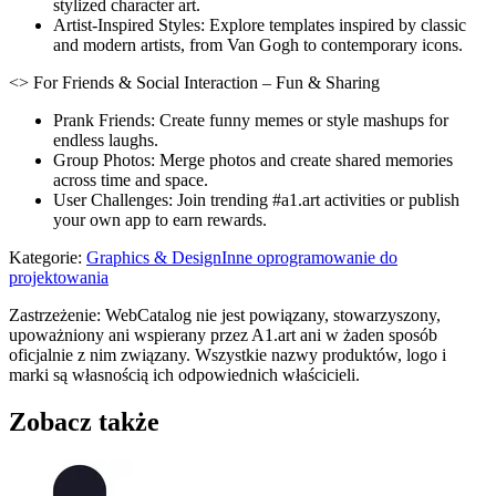
stylized character art.
Artist-Inspired Styles: Explore templates inspired by classic
and modern artists, from Van Gogh to contemporary icons.
<> For Friends & Social Interaction – Fun & Sharing
Prank Friends: Create funny memes or style mashups for
endless laughs.
Group Photos: Merge photos and create shared memories
across time and space.
User Challenges: Join trending #a1.art activities or publish
your own app to earn rewards.
Kategorie
:
Graphics & Design
Inne oprogramowanie do
projektowania
Zastrzeżenie: WebCatalog nie jest powiązany, stowarzyszony,
upoważniony ani wspierany przez A1.art ani w żaden sposób
oficjalnie z nim związany. Wszystkie nazwy produktów, logo i
marki są własnością ich odpowiednich właścicieli.
Zobacz także