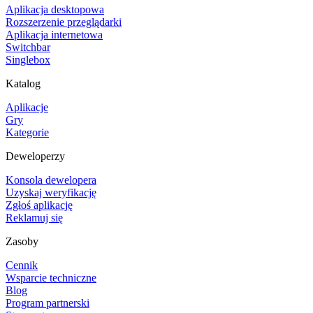
Aplikacja desktopowa
Rozszerzenie przeglądarki
Aplikacja internetowa
Switchbar
Singlebox
Katalog
Aplikacje
Gry
Kategorie
Deweloperzy
Konsola dewelopera
Uzyskaj weryfikację
Zgłoś aplikację
Reklamuj się
Zasoby
Cennik
Wsparcie techniczne
Blog
Program partnerski