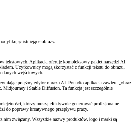
odyfikując istniejące obrazy.
w tekstowych. Aplikacja oferuje kompleksowy pakiet narzędzi AI,
ładem. Użytkownicy mogą skorzystać z funkcji tekstu do obrazu,
go danych wejściowych.
ewniając potężny edytor obrazu AI. Ponadto aplikacja zawiera „obraz
Midjourney i Stable Diffusion. Ta funkcja jest szczególnie
umiejętności, którzy muszą efektywnie generować profesjonalne
rzędzi do poprawy kreatywnego przepływu pracy.
e z nim związany. Wszystkie nazwy produktów, logo i marki są