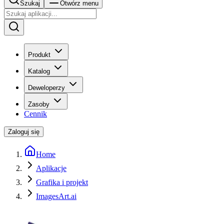
Szukaj
Otwórz menu
Produkt
Katalog
Deweloperzy
Zasoby
Cennik
Zaloguj się
Home
Aplikacje
Grafika i projekt
ImagesArt.ai