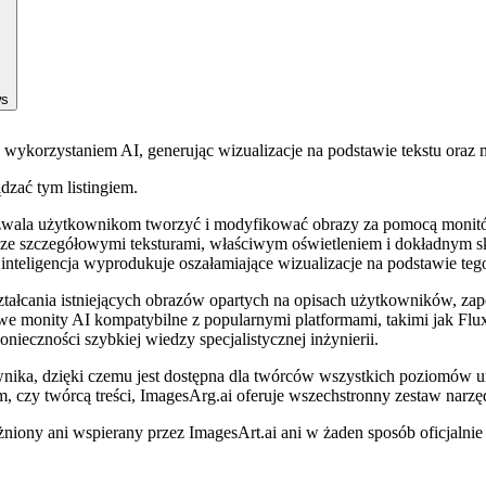
ws
 wykorzystaniem AI, generując wizualizacje na podstawie tekstu oraz m
ądzać tym listingiem.
pozwala użytkownikom tworzyć i modyfikować obrazy za pomocą monitó
e szczegółowymi teksturami, właściwym oświetleniem i dokładnym sk
inteligencja wyprodukuje oszałamiające wizualizacje na podstawie te
ształcania istniejących obrazów opartych na opisach użytkowników, zap
e monity AI kompatybilne z popularnymi platformami, takimi jak Flux, 
ieczności szybkiej wiedzy specjalistycznej inżynierii.
ownika, dzięki czemu jest dostępna dla twórców wszystkich poziomów 
rem, czy twórcą treści, ImagesArg.ai oferuje wszechstronny zestaw na
niony ani wspierany przez ImagesArt.ai ani w żaden sposób oficjalni