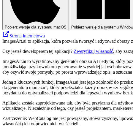
Pobierz wersję dla systemu macOS
Pobierz wersję dla systemu Windo
Strona internetowa
ImagesArt.ai to aplikacja, która pozwala tworzyć i edytować obrazy z
Czy jesteś deweloperem tej aplikacji?
Zweryfikuj własność
, aby zarz
ImagesAlt.ai to wyrafinowany generator obrazu AI i edytor, który 
umożliwiając użytkownikom generowanie wysokiej jakości obrazów z
aby ożywić swoje pomysły, po prostu wprowadzając opis, a sztuczna 
Jedną z kluczowych funkcji ImagesAr.ai jest jego zdolność do przek
do generatora montażu”, który przekształca każdy obraz w szczegółow
przydatna do optymalizacji podpowiedzi dla lepszych wyników bez kon
Aplikacja została zaprojektowana tak, aby była przyjazna dla użytk
wizualizacje. Niezależnie od tego, czy jesteś projektantem, markete
Zastrzeżenie: WebCatalog nie jest powiązany, stowarzyszony, upoważ
własnością ich odpowiednich właścicieli.