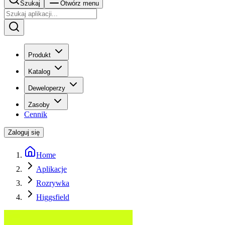
Szukaj
Otwórz menu
Produkt
Katalog
Deweloperzy
Zasoby
Cennik
Zaloguj się
Home
Aplikacje
Rozrywka
Higgsfield