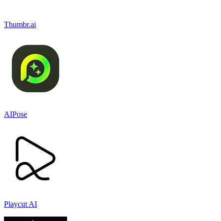
Thumbr.ai
AIPose
Playcut AI