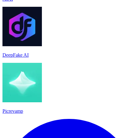
DeepFake AI
Picrevamp