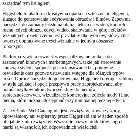
zarządzać tym listingiem.
Higgsfield to platforma kreatywna oparta na sztucznej inteligencji,
służąca do generowania i edytowania obrazów i filmów. Zapewnia
narzędzia do zamiany tekstu na obraz i tekstu na wideo, kontroli
ruchu, edycji obrazu, edycji wideo, skalowania w górę i efektów
wizualnych, dzięki czemu jest przydatny dla twórców, którzy chcą
tworzyć dopracowane treści wizualne w jednym obszarze
roboczym.
Platforma zawiera również wyspecjalizowane funkcje do
zastosowań kinowych i marketingowych, takie jak sterowanie
kamerą i stylem, spójność postaci, usuwanie tła, ponowne
oświetlenie oraz gotowe ustawienia wstępne dla różnych typów
treści. Oprócz narzędzi do generowania, Higgsfield oferuje szablony
w stylu aplikacji i opcje przepływu pracy zaprojektowane, aby
pomóc użytkownikom tworzyć klipy do mediów
społecznościowych, wizualizacje komercyjne, zdjęcia mody i inne
media, które można udostępniać przy minimalnej ręcznej edycji.
Zastrzeżenie: WebCatalog nie jest powiązany, stowarzyszony,
upoważniony ani wspierany przez Higgsfield ani w żaden sposób
oficjalnie z nim związany. Wszystkie nazwy produktów, logo i
marki są własnością ich odpowiednich właścicieli.