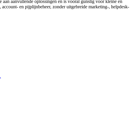
 aan aanvullende oplossingen en is vooral gunstig voor kleine en
 account- en pijplijnbeheer, zonder uitgebreide marketing-, helpdesk-
.