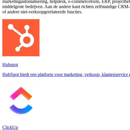
marketingautomatisering, helpdesk, e-commercetools, ERP, projectbeh
middelgrote bedrijven. Aan de andere kant richten zelfstandige CRM-op
of andere niet-verkoopgerelateerde functies.
Hubspot
HubSpot biedt een platform voor marketing, verkoop, klantenservice
ClickUp