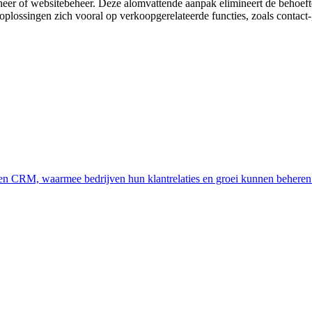
eer of websitebeheer. Deze alomvattende aanpak elimineert de behoefte
lossingen zich vooral op verkoopgerelateerde functies, zoals contact-,
 en CRM, waarmee bedrijven hun klantrelaties en groei kunnen beheren