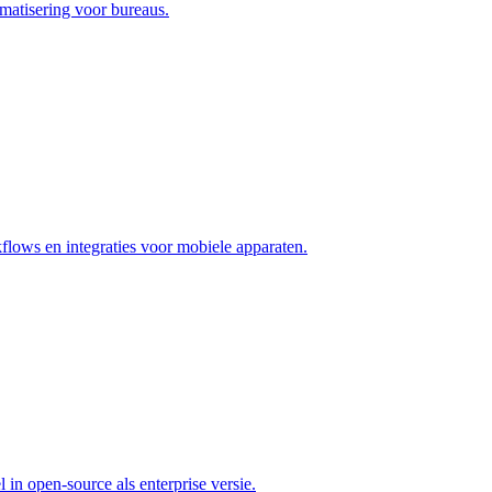
matisering voor bureaus.
lows en integraties voor mobiele apparaten.
n open-source als enterprise versie.