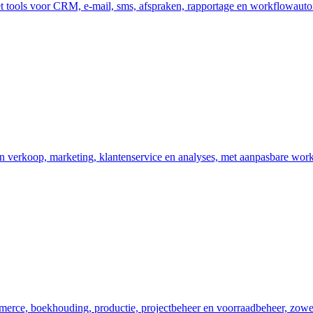
t tools voor CRM, e-mail, sms, afspraken, rapportage en workflowauto
 verkoop, marketing, klantenservice en analyses, met aanpasbare workf
ce, boekhouding, productie, projectbeheer en voorraadbeheer, zowel i