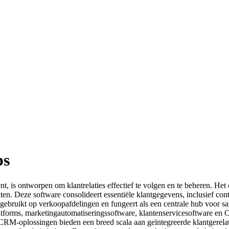
ps
s ontworpen om klantrelaties effectief te volgen en te beheren. Het d
anten. Deze software consolideert essentiële klantgegevens, inclusief con
gebruikt op verkoopafdelingen en fungeert als een centrale hub voor s
atforms, marketingautomatiseringssoftware, klantenservicesoftware en 
CRM-oplossingen bieden een breed scala aan geïntegreerde klantgerelatee