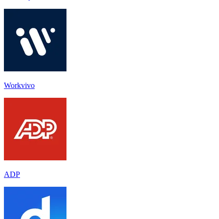
Workvivo
ADP