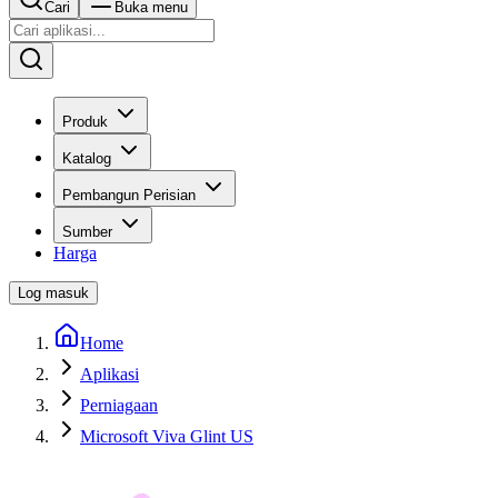
Cari
Buka menu
Produk
Katalog
Pembangun Perisian
Sumber
Harga
Log masuk
Home
Aplikasi
Perniagaan
Microsoft Viva Glint US