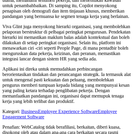
utama, memahami sentimen pekerja, dan menentukan kawasan
untuk penambahbaikan. Di samping itu, Copilot menyokong
penapisan oleh demografi dan item tinjauan khusus, memberikan
pandangan yang bernuansa ke segmen tenaga kerja yang berlainan.
Viva Glint juga menyokong hierarki organisasi, yang membolehkan
pelaporan berstruktur di pelbagai peringkat pengurusan. Pendekatan
hierarki ini memastikan maklum balas adalah kontekstual dan boleh
dilakukan di setiap peringkat organisasi. Selain itu, platform ini
menawarkan ciri -ciri seperti People Page, di mana pentadbir boleh
menguruskan data pekerja, keizinan, dan peranan, memastikan
integrasi lancar dengan sistem HR yang sedia ada.
Aplikasi ini direka untuk memudahkan perbincangan
berorientasikan tindakan dan perancangan strategik. Ia termasuk alat
untuk mengenal pasti kekuatan dan peluang, membolehkan
pengurus memberi tumpuan kepada bidang yang mempunyai kesan
yang paling ketara terhadap penglibatan pekerja. Dengan
memanfaatkan pandangan ini, organisasi dapat memupuk tenaga
kerja yang lebih terlibat dan produktif.
Kategori
:
Business
Employee Experience Software
Employee
Engagement Software
Penafian: WebCatalog tidak berafiliasi, berkaitan, diberi kuasa,
disokong oleh atau dalam apa-apa cara berkaitan secara rasmi