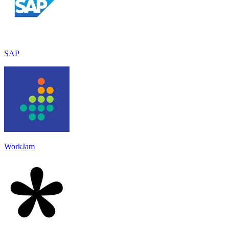
SAP
WorkJam