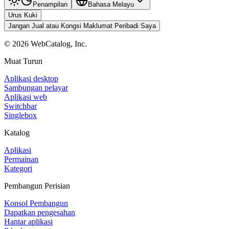
Penampilan
Bahasa Melayu
Urus Kuki
Jangan Jual atau Kongsi Maklumat Peribadi Saya
©
2026
WebCatalog, Inc.
Muat Turun
Aplikasi desktop
Sambungan pelayar
Aplikasi web
Switchbar
Singlebox
Katalog
Aplikasi
Permainan
Kategori
Pembangun Perisian
Konsol Pembangun
Dapatkan pengesahan
Hantar aplikasi