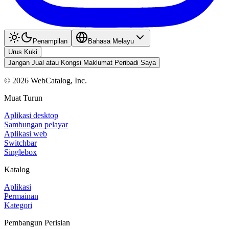
Penampilan
Bahasa Melayu
Urus Kuki
Jangan Jual atau Kongsi Maklumat Peribadi Saya
©
2026
WebCatalog, Inc.
Muat Turun
Aplikasi desktop
Sambungan pelayar
Aplikasi web
Switchbar
Singlebox
Katalog
Aplikasi
Permainan
Kategori
Pembangun Perisian