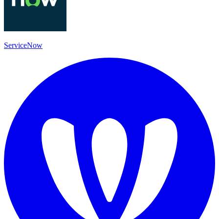
ServiceNow