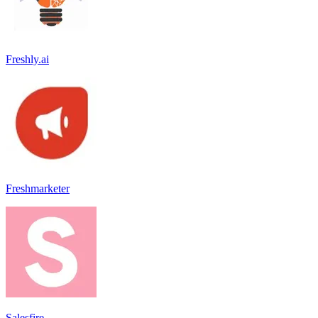
Freshly.ai
Freshmarketer
Salesfire