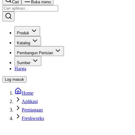
Cari
Buka menu
Produk
Katalog
Pembangun Perisian
Sumber
Harga
Log masuk
Home
Aplikasi
Perniagaan
Freshworks