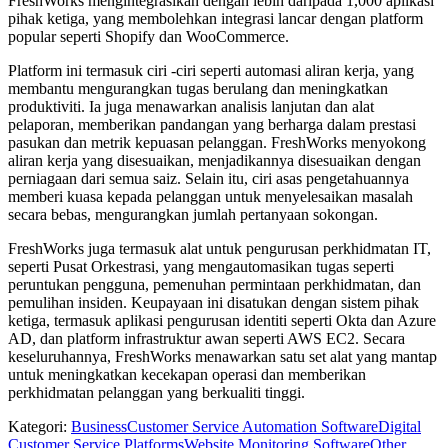
FreshWorks mengintegrasikan dengan lebih daripada 1,000 aplikasi
pihak ketiga, yang membolehkan integrasi lancar dengan platform
popular seperti Shopify dan WooCommerce.
Platform ini termasuk ciri -ciri seperti automasi aliran kerja, yang
membantu mengurangkan tugas berulang dan meningkatkan
produktiviti. Ia juga menawarkan analisis lanjutan dan alat
pelaporan, memberikan pandangan yang berharga dalam prestasi
pasukan dan metrik kepuasan pelanggan. FreshWorks menyokong
aliran kerja yang disesuaikan, menjadikannya disesuaikan dengan
perniagaan dari semua saiz. Selain itu, ciri asas pengetahuannya
memberi kuasa kepada pelanggan untuk menyelesaikan masalah
secara bebas, mengurangkan jumlah pertanyaan sokongan.
FreshWorks juga termasuk alat untuk pengurusan perkhidmatan IT,
seperti Pusat Orkestrasi, yang mengautomasikan tugas seperti
peruntukan pengguna, pemenuhan permintaan perkhidmatan, dan
pemulihan insiden. Keupayaan ini disatukan dengan sistem pihak
ketiga, termasuk aplikasi pengurusan identiti seperti Okta dan Azure
AD, dan platform infrastruktur awan seperti AWS EC2. Secara
keseluruhannya, FreshWorks menawarkan satu set alat yang mantap
untuk meningkatkan kecekapan operasi dan memberikan
perkhidmatan pelanggan yang berkualiti tinggi.
Kategori
:
Business
Customer Service Automation Software
Digital
Customer Service Platforms
Website Monitoring Software
Other