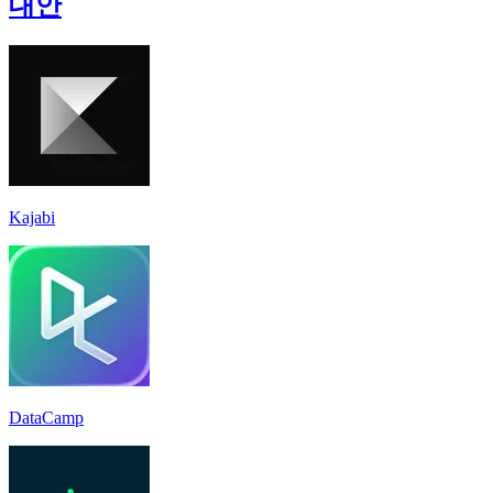
대안
Kajabi
DataCamp