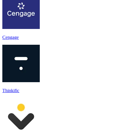
Cengage
Thinkific