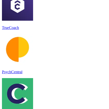
TrueCoach
PsychCentral