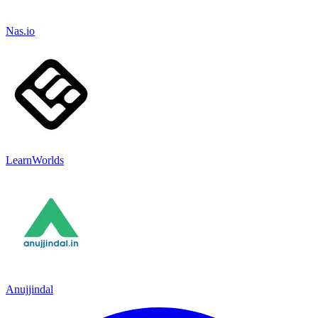
Nas.io
LearnWorlds
Anujjindal