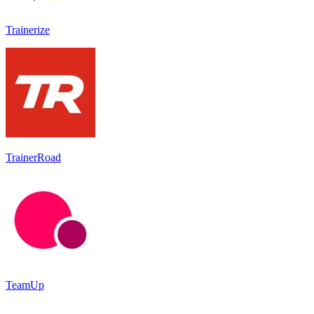
Trainerize
TrainerRoad
TeamUp