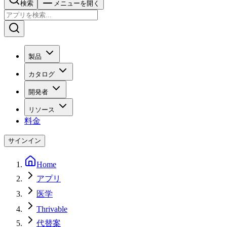
検索
メニューを開く
製品
カタログ
開発者
リソース
料金
サインイン
Home
アプリ
医学
Thrivable
代替案