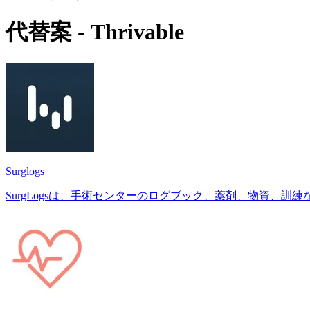
代替案 - Thrivable
Surglogs
SurgLogsは、手術センターのログブック、薬剤、物資、