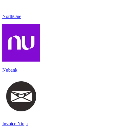
NorthOne
Nubank
Invoice Ninja