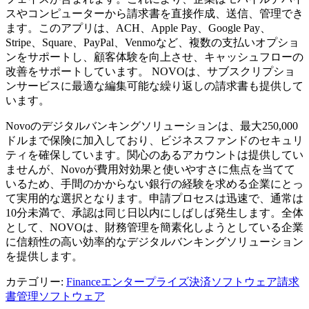
スやコンピューターから請求書を直接作成、送信、管理でき
ます。このアプリは、ACH、Apple Pay、Google Pay、
Stripe、Square、PayPal、Venmoなど、複数の支払いオプショ
ンをサポートし、顧客体験を向上させ、キャッシュフローの
改善をサポートしています。 NOVOは、サブスクリプショ
ンサービスに最適な編集可能な繰り返しの請求書も提供して
います。
Novoのデジタルバンキングソリューションは、最大250,000
ドルまで保険に加入しており、ビジネスファンドのセキュリ
ティを確保しています。関心のあるアカウントは提供してい
ませんが、Novoが費用対効果と使いやすさに焦点を当てて
いるため、手間のかからない銀行の経験を求める企業にとっ
て実用的な選択となります。申請プロセスは迅速で、通常は
10分未満で、承認は同じ日以内にしばしば発生します。全体
として、NOVOは、財務管理を簡素化しようとしている企業
に信頼性の高い効率的なデジタルバンキングソリューション
を提供します。
カテゴリー
:
Finance
エンタープライズ決済ソフトウェア
請求
書管理ソフトウェア