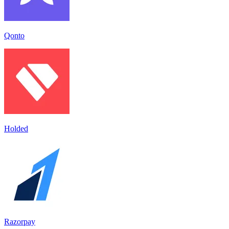
Qonto
Holded
Razorpay