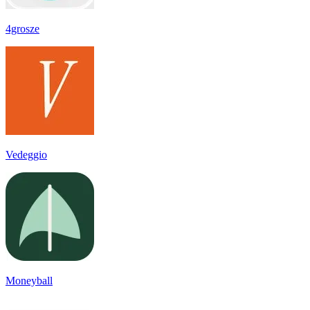
4grosze
Vedeggio
Moneyball