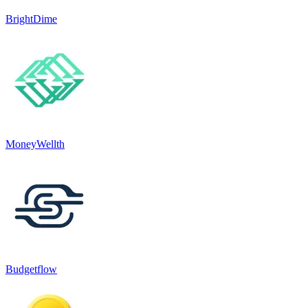
BrightDime
MoneyWellth
Budgetflow