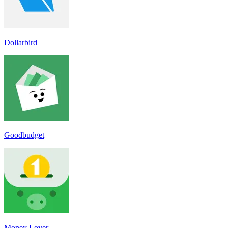
Dollarbird
Goodbudget
Money Lover