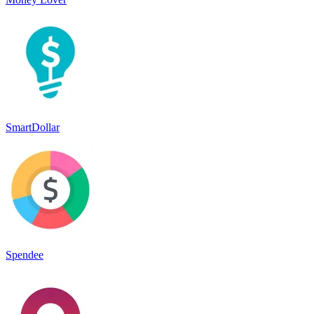
SmartDollar
Spendee