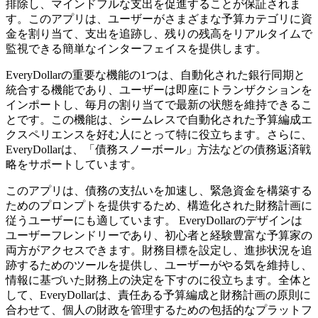
排除し、マインドフルな支出を促進することが保証されま
す。このアプリは、ユーザーがさまざまな予算カテゴリに資
金を割り当て、支出を追跡し、残りの残高をリアルタイムで
監視できる簡単なインターフェイスを提供します。
EveryDollarの重要な機能の1つは、自動化された銀行同期と
統合する機能であり、ユーザーは即座にトランザクションを
インポートし、毎月の割り当てで最新の状態を維持できるこ
とです。この機能は、シームレスで自動化された予算編成エ
クスペリエンスを好む人にとって特に役立ちます。さらに、
EveryDollarは、「債務スノーボール」方法などの債務返済戦
略をサポートしています。
このアプリは、債務の支払いを加速し、緊急資金を構築する
ためのプロンプトを提供するため、構造化された財務計画に
従うユーザーにも適しています。 EveryDollarのデザインは
ユーザーフレンドリーであり、初心者と経験豊富な予算家の
両方がアクセスできます。財務目標を設定し、進捗状況を追
跡するためのツールを提供し、ユーザーがやる気を維持し、
情報に基づいた財務上の決定を下すのに役立ちます。全体と
して、EveryDollarは、責任ある予算編成と財務計画の原則に
合わせて、個人の財政を管理するための包括的なプラットフ