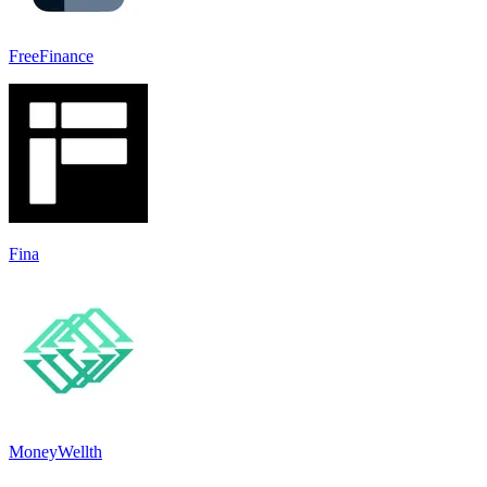
FreeFinance
Fina
MoneyWellth