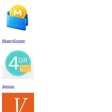
MoneyKeeper
4grosze