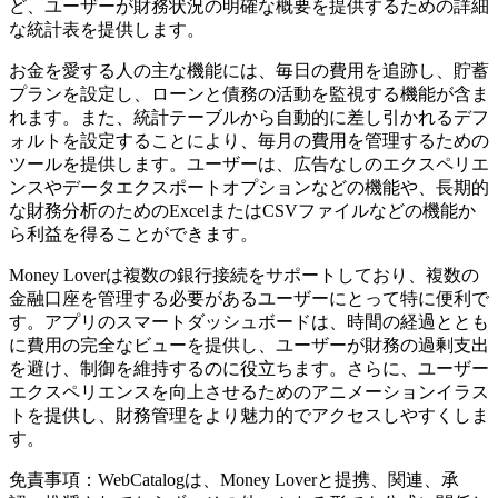
ど、ユーザーが財務状況の明確な概要を提供するための詳細
な統計表を提供します。
お金を愛する人の主な機能には、毎日の費用を追跡し、貯蓄
プランを設定し、ローンと債務の活動を監視する機能が含ま
れます。また、統計テーブルから自動的に差し引かれるデフ
ォルトを設定することにより、毎月の費用を管理するための
ツールを提供します。ユーザーは、広告なしのエクスペリエ
ンスやデータエクスポートオプションなどの機能や、長期的
な財務分析のためのExcelまたはCSVファイルなどの機能か
ら利益を得ることができます。
Money Loverは複数の銀行接続をサポートしており、複数の
金融口座を管理する必要があるユーザーにとって特に便利で
す。アプリのスマートダッシュボードは、時間の経過ととも
に費用の完全なビューを提供し、ユーザーが財務の過剰支出
を避け、制御を維持するのに役立ちます。さらに、ユーザー
エクスペリエンスを向上させるためのアニメーションイラス
トを提供し、財務管理をより魅力的でアクセスしやすくしま
す。
免責事項：WebCatalogは、Money Loverと提携、関連、承