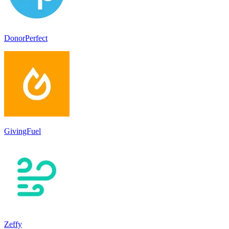
DonorPerfect
GivingFuel
Zeffy