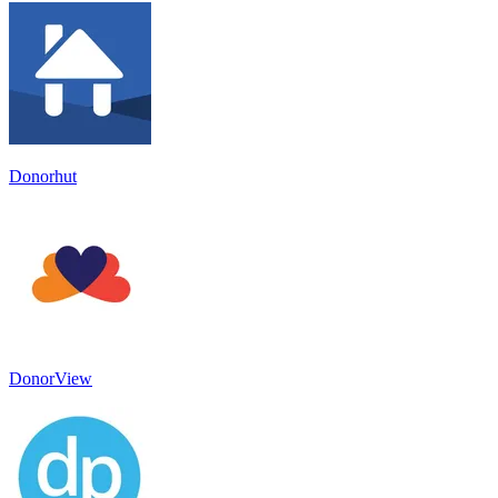
Donorhut
DonorView