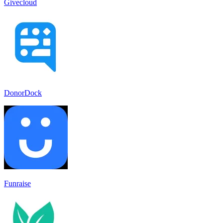
Givecloud
DonorDock
Funraise