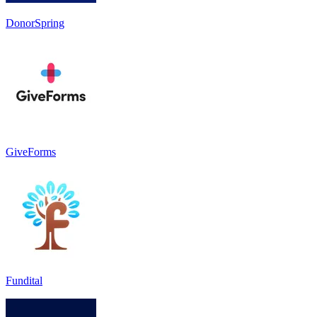
DonorSpring
GiveForms
Fundital