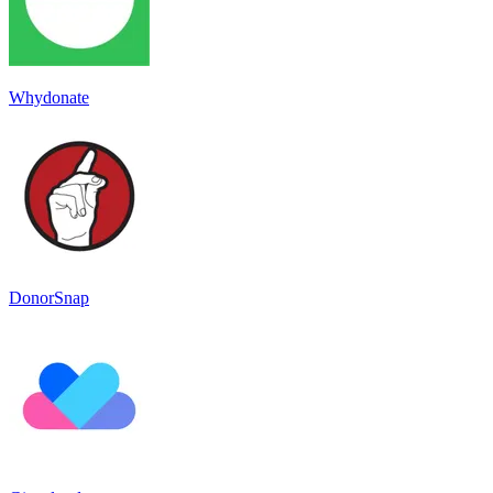
Whydonate
DonorSnap