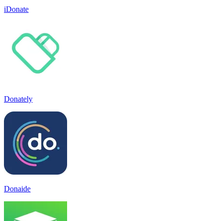
iDonate
Donately
Donaide