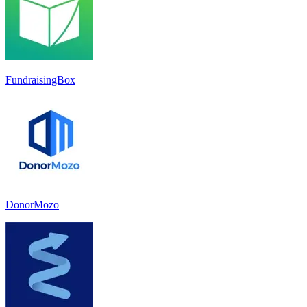
FundraisingBox
DonorMozo