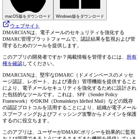
macOS版をダウンロード
Windows版をダウンロード
ウェブサイト
DMARCIANは、電子メールのセキュリティを強化する
DMARC管理プラットフォームで、認証結果を監視および管
理するためのツールを提供します。
このアプリの開発者ですか？掲載情報を管理するには、
所有
権を確認
してください。
DMARCIANは、堅牢なDMARC（ドメインベースのメッセ
ージ認証、レポート、および適合）管理機能を提供すること
により、電子メールセキュリティを強化するために設計され
た包括的なツールです。これは、SPF（Sender Policy
Framework）やDKIM（Domainkeys Idefied Mail）などの既存
の認証プロトコルを活用することにより、組織が電子メール
スプーフィングおよびフィッシング攻撃からドメインを保護
するのに役立ちます。
このアプリは、ユーザーがDMARCポリシーを効果的に監視
および管理できるようにするさまざまな機能を提供していま