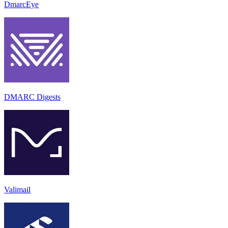
DmarcEye
DMARC Digests
Valimail