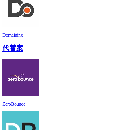
Domaining
代替案
ZeroBounce