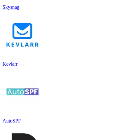
Skysnag
Kevlarr
AutoSPF